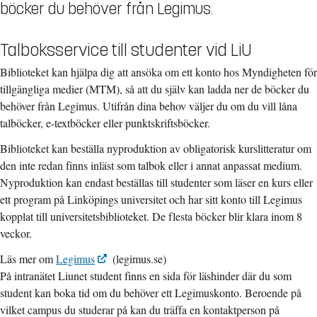
böcker du behöver från Legimus.
Talboksservice till studenter vid LiU
Biblioteket kan hjälpa dig att ansöka om ett konto hos Myndigheten för
tillgängliga medier (MTM), så att du själv kan ladda ner de böcker du
behöver från Legimus. Utifrån dina behov väljer du om du vill låna
talböcker, e-textböcker eller punktskriftsböcker.
Biblioteket kan beställa nyproduktion av obligatorisk kurslitteratur om
den inte redan finns inläst som talbok eller i annat anpassat medium.
Nyproduktion kan endast beställas till studenter som läser en kurs eller
ett program på Linköpings universitet och har sitt konto till Legimus
kopplat till universitetsbiblioteket. De flesta böcker blir klara inom 8
veckor.
Läs mer om
Legimus
(legimus.se)
På intranätet Liunet student finns en sida för läshinder där du som
student kan boka tid om du behöver ett Legimuskonto. Beroende på
vilket campus du studerar på kan du träffa en kontaktperson på