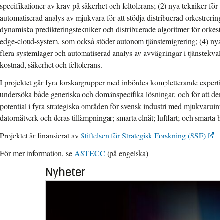
specifikationer av krav på säkerhet och feltolerans; (2) nya tekniker f
automatiserad analys av mjukvara för att stödja distribuerad orkestreri
dynamiska predikteringstekniker och distribuerade algoritmer för orkes
edge-cloud-system, som också stöder autonom tjänstemigrering; (4) nya
flera systemlager och automatiserad analys av avvägningar i tjänstekval
kostnad, säkerhet och feltolerans.
I projektet går fyra forskargrupper med inbördes kompletterande expert
undersöka både generiska och domänspecifika lösningar, och för att de
potential i fyra strategiska områden för svensk industri med mjukvaruin
datornätverk och deras tillämpningar; smarta elnät; luftfart; och smarta b
Projektet är finansierat av
Stiftelsen för Strategisk Forskning (SSF)
.
För mer information, se
ASTECC
(på engelska)
Nyheter