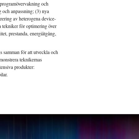
ör programövervakning och
ng och anpassning; (3) nya
trering av heterogena device-
 tekniker för optimering över
itet, prestanda, energiåtgång,
is samman för att utveckla och
monstrera teknikernas
tensiva produkter:
ilar.