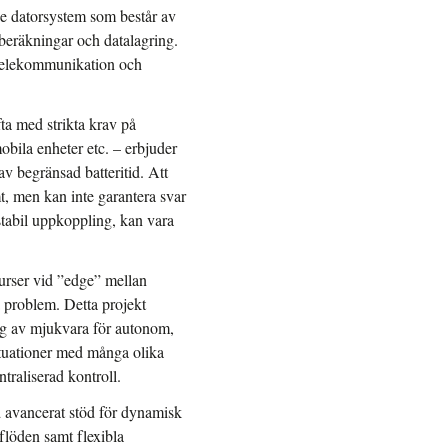
e datorsystem som består av
 beräkningar och datalagring.
 telekommunikation och
ta med strikta krav på
mobila enheter etc. – erbjuder
v begränsad batteritid. Att
t, men kan inte garantera svar
stabil uppkoppling, kan vara
surser vid ”edge” mellan
a problem. Detta projekt
ng av mjukvara för autonom,
situationer med många olika
ntraliserad kontroll.
d avancerat stöd för dynamisk
flöden samt flexibla