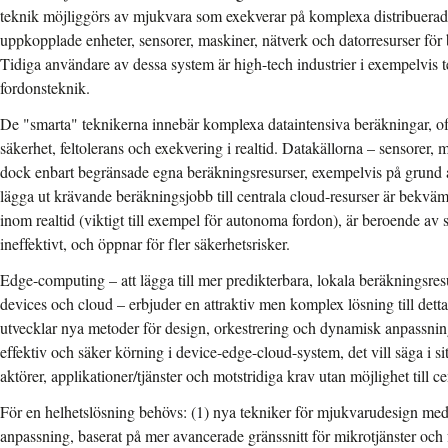
teknik möjliggörs av mjukvara som exekverar på komplexa distribuerad
uppkopplade enheter, sensorer, maskiner, nätverk och datorresurser för
Tidiga användare av dessa system är high-tech industrier i exempelvis
fordonsteknik.
De "smarta" teknikerna innebär komplexa dataintensiva beräkningar, of
säkerhet, feltolerans och exekvering i realtid. Datakällorna – sensorer, 
dock enbart begränsade egna beräkningsresurser, exempelvis på grund a
lägga ut krävande beräkningsjobb till centrala cloud-resurser är bekväm
inom realtid (viktigt till exempel för autonoma fordon), är beroende av 
ineffektivt, och öppnar för fler säkerhetsrisker.
Edge-computing – att lägga till mer predikterbara, lokala beräkningsre
devices och cloud – erbjuder en attraktiv men komplex lösning till dett
utvecklar nya metoder för design, orkestrering och dynamisk anpassni
effektiv och säker körning i device-edge-cloud-system, det vill säga i 
aktörer, applikationer/tjänster och motstridiga krav utan möjlighet till ce
För en helhetslösning behövs: (1) nya tekniker för mjukvarudesign me
anpassning, baserat på mer avancerade gränssnitt för mikrotjänster och 