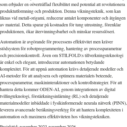
som erbjuder en oöverträffad flexibilitet med potential att revolutionera
produktutformning och produktion. Denna vikningsteknik, som kan
liknas vid metall-origami, reducerar antalet komponenter och åtgången
av material. Detta sparar på kostnaden för tung utrustning, förenklar
produktionen, ökar återvinningsbarhet och minskar resursslöseri.
Automation är avgörande för processens effektivitet men kräver
stödsystem för robotprogrammering, hantering av processparametrar
och precisionskontroll. Även om STILFOLD:s tillverkningsteknologi
är enkel och elegant, introducerar automationen betydande
komplexitet. För att uppnå automation krävs detaljerade modeller och
AI-metoder för att analysera och optimera materialets beteende,
processparametrar, maskininteraktioner och kontrollstrategier. För att
hantera detta kommer ODEN-AI, genom integrationen av digital
tvillingteknologi, förstärkningsinlärning (RL) och detaljerade
materialmodeller inbäddade i fysikinformerade neurala nätverk (PINN),
leverera avancerade beräkningsverktyg för att hantera komplexiteten i
automation och maximera effektiviteten hos vikningstekniken.
Projekttid: november 2023-november 2026