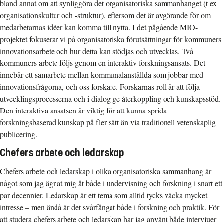
bland annat om att synliggöra det organisatoriska sammanhanget (t ex
organisationskultur och -struktur), eftersom det är avgörande för om
medarbetarnas idéer kan komma till nytta. I det pågående MIO-
projektet fokuserar vi på organisatoriska förutsättningar för kommuners
innovationsarbete och hur detta kan stödjas och utvecklas. Två
kommuners arbete följs genom en interaktiv forskningsansats. Det
innebär ett samarbete mellan kommunalanställda som jobbar med
innovationsfrågorna, och oss forskare. Forskarnas roll är att följa
utvecklingsprocesserna och i dialog ge återkoppling och kunskapsstöd.
Den interaktiva ansatsen är viktig för att kunna sprida
forskningsbaserad kunskap på fler sätt än via traditionell vetenskaplig
publicering.
Chefers arbete och ledarskap
Chefers arbete och ledarskap i olika organisatoriska sammanhang är
något som jag ägnat mig åt både i undervisning och forskning i snart ett
par decennier. Ledarskap är ett tema som alltid tycks väcka mycket
intresse – men ändå är det svårfångat både i forskning och praktik. För
att studera chefers arbete och ledarskap har jag använt både intervjuer