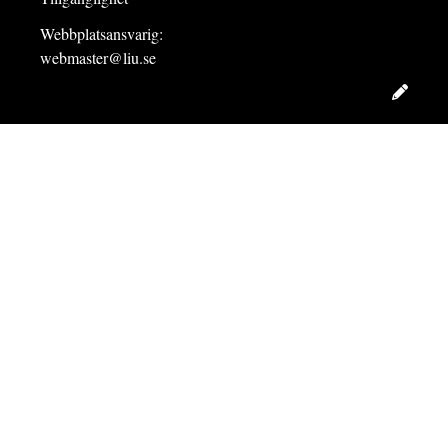
Webbplatsansvarig:
webmaster@liu.se
Redig