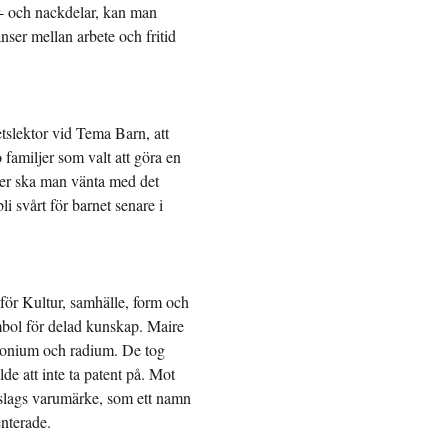
r- och nackdelar, kan man
nser mellan arbete och fritid
tslektor vid Tema Barn, att
 familjer som valt att göra en
ller ska man vänta med det
i svårt för barnet senare i
ör Kultur, samhälle, form och
mbol för delad kunskap. Maire
lonium och radium. De tog
e att inte ta patent på. Mot
t slags varumärke, som ett namn
nterade.