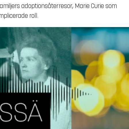
nfamiljers adoptionsåterresor, Marie Curie som
licerade roll.