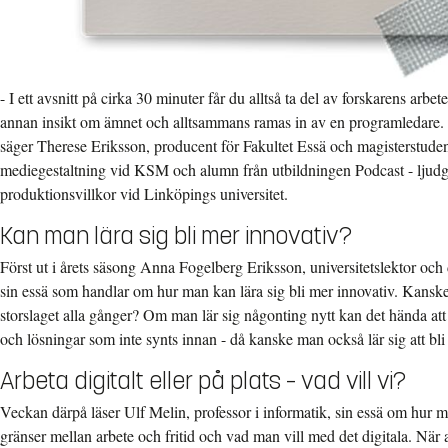
- I ett avsnitt på cirka 30 minuter får du alltså ta del av forskarens arbe
annan insikt om ämnet och alltsammans ramas in av en programledare. 
säger Therese Eriksson, producent för Fakultet Essä och magisterstuden
mediegestaltning vid KSM och alumn från utbildningen Podcast - ljudg
produktionsvillkor vid Linköpings universitet.
Kan man lära sig bli mer innovativ?
Först ut i årets säsong Anna Fogelberg Eriksson, universitetslektor och
sin essä som handlar om hur man kan lära sig bli mer innovativ. Kanske
storslaget alla gånger? Om man lär sig någonting nytt kan det hända at
och lösningar som inte synts innan - då kanske man också lär sig att bl
Arbeta digitalt eller på plats – vad vill vi?
Veckan därpå läser Ulf Melin, professor i informatik, sin essä om hur 
gränser mellan arbete och fritid och vad man vill med det digitala. När a