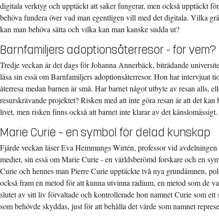
digitala verktyg och upptäckt att saker fungerar, men också upptäckt fö
behöva fundera över vad man egentligen vill med det digitala. Vilka grä
kan man behöva sätta och vilka kan man kanske sudda ut?
Barnfamiljers adoptionsåterresor - för vem?
Tredje veckan är det dags för Johanna Annerbäck, biträdande universite
läsa sin essä om Barnfamiljers adoptionsåterresor. Hon har intervjuat tio
återresa medan barnen är små. Har barnet något utbyte av resan alls, e
resurskrävande projektet? Risken med att inte göra resan är att det kan bl
livet, men risken finns också att barnet inte klarar av det känslomässigt.
Marie Curie – en symbol för delad kunskap
Fjärde veckan läser Eva Hemmungs Wirtén, professor vid avdelningen f
medier, sin essä om Marie Curie - en världsberömd forskare och en sy
Curie och hennes man Pierre Curie upptäckte två nya grundämnen, po
också fram en metod för att kunna utvinna radium, en metod som de vald
slutet av sitt liv förvaltade och kontrollerade hon namnet Curie som et
som behövde skyddas, just för att behålla det värde som namnet represe