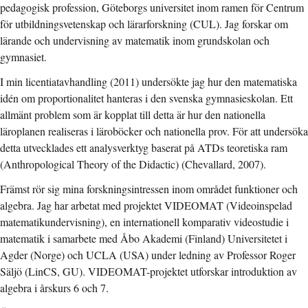
pedagogisk profession, Göteborgs universitet inom ramen för Centrum
för utbildningsvetenskap och lärarforskning (CUL). Jag forskar om
lärande och undervisning av matematik inom grundskolan och
gymnasiet.
I min licentiatavhandling (2011) undersökte jag hur den matematiska
idén om proportionalitet hanteras i den svenska gymnasieskolan. Ett
allmänt problem som är kopplat till detta är hur den nationella
läroplanen realiseras i läroböcker och nationella prov. För att undersöka
detta utvecklades ett analysverktyg baserat på ATDs teoretiska ram
(Anthropological Theory of the Didactic) (Chevallard, 2007).
Främst rör sig mina forskningsintressen inom området funktioner och
algebra. Jag har arbetat med projektet VIDEOMAT (Videoinspelad
matematikundervisning), en internationell komparativ videostudie i
matematik i samarbete med Åbo Akademi (Finland) Universitetet i
Agder (Norge) och UCLA (USA) under ledning av Professor Roger
Säljö (LinCS, GU). VIDEOMAT-projektet utforskar introduktion av
algebra i årskurs 6 och 7.