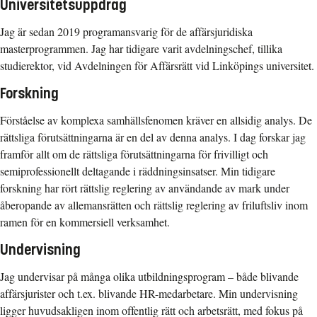
Universitetsuppdrag
Jag är sedan 2019 programansvarig för de affärsjuridiska
masterprogrammen. Jag har tidigare varit avdelningschef, tillika
studierektor, vid Avdelningen för Affärsrätt vid Linköpings universitet.
Forskning
Förståelse av komplexa samhällsfenomen kräver en allsidig analys. De
rättsliga förutsättningarna är en del av denna analys. I dag forskar jag
framför allt om de rättsliga förutsättningarna för frivilligt och
semiprofessionellt deltagande i räddningsinsatser. Min tidigare
forskning har rört rättslig reglering av användande av mark under
åberopande av allemansrätten och rättslig reglering av friluftsliv inom
ramen för en kommersiell verksamhet.
Undervisning
Jag undervisar på många olika utbildningsprogram – både blivande
affärsjurister och t.ex. blivande HR-medarbetare. Min undervisning
ligger huvudsakligen inom offentlig rätt och arbetsrätt, med fokus på