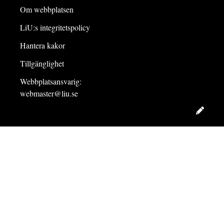
Om webbplatsen
LiU:s integritetspolicy
Hantera kakor
Tillgänglighet
Webbplatsansvarig:
webmaster@liu.se
Redig