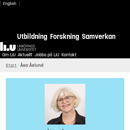
English
Utbildning
Forskning
Samverkan
Hem
Om LiU
Aktuellt
Jobba på LiU
Kontakt
Start
Åsa Åslund