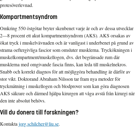
protesöverlevnad.
Kompartmentsyndrom
Omkring 550 östgötar bryter skenbenet varje år och av dessa utvecklar
2—8 procent ett akut kompartmentsyndrom (AKS). AKS orsakas av
ökat tryck i muskelvävnaden och är vanligast i underbenet på grund av
strama oeftergivliga fascior som omsluter musklerna. Tryckökningen i
muskelkompartment/muskellogen, dvs. det begränsade rum där
musklerna med omgivande fascia finns, kan leda till muskelnekros.
Snabb och korrekt diagnos för att möjliggöra behandling är därför av
stor vikt. Doktorand Abraham Nilsson tar fram nya metoder för
tryckmätning i muskellogen och blodprover som kan göra diagnosen
AKS säkrare och därmed hjälpa kirurgen att våga avstå från kirurgi när
den inte absolut behövs.
Vill du donera till forskningen?
Kontakta
jorg.schilcher@liu.se
.