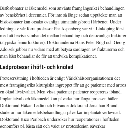
Bisfosfonater är läkemedel som använts framgångsrikt i behandlingen
av benskörhet i decennier. För inte så länge sedan upptäckte man att
bisfosfonater kan orsaka ovanliga utmattningsbrott i lårbenet. Under
ledning av vår förra professor Per Aspenberg var vi i Linköping först
med att bevisa sambandet mellan behandling och de ovanliga frakturer
(atypiska femurfrakturer). Doktoranderna Hans Peter Bögl och Georg
Zdolsek jobbar nu vidare med att belysa särdragen av frakturerna och
man bäst behandlar de för att undvika komplikationer.
Ledproteser i höft- och knäled
Protesersättning i höftleden är enligt Världshälsoorganisationen det
mest framgångsrika kirurgiska ingreppet för att ge patienter med artros
en ökad livskvalitet. Men vissa patienter patienter reopereras ibland.
Implantatval och läkemedel kan påverka hur långa protesen håller.
Doktorand Håkan Ledin och blivande doktorand Jonathan Brandt
studerar hur läkemedelsbehandlingar påverkar implantatöverlevnad.
Doktorand Rico Perlbach undersöker hur reoperationer i höftleden
genomförs på bästa sätt och valet av protesdesign påverkar