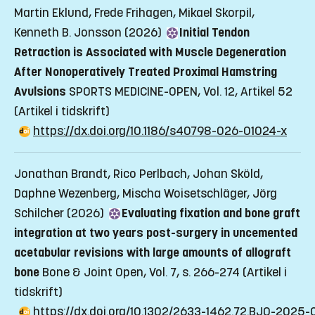
Martin Eklund, Frede Frihagen, Mikael Skorpil,
Kenneth B. Jonsson (2026)
Initial Tendon
Retraction is Associated with Muscle Degeneration
After Nonoperatively Treated Proximal Hamstring
Avulsions
SPORTS MEDICINE-OPEN, Vol. 12, Artikel 52
(Artikel i tidskrift)
https://dx.doi.org/10.1186/s40798-026-01024-x
Jonathan Brandt, Rico Perlbach, Johan Sköld,
Daphne Wezenberg, Mischa Woisetschläger, Jörg
Schilcher (2026)
Evaluating fixation and bone graft
integration at two years post-surgery in uncemented
acetabular revisions with large amounts of allograft
bone
Bone & Joint Open, Vol. 7, s. 266-274
(Artikel i
tidskrift)
https://dx.doi.org/10.1302/2633-1462.72.BJO-2025-