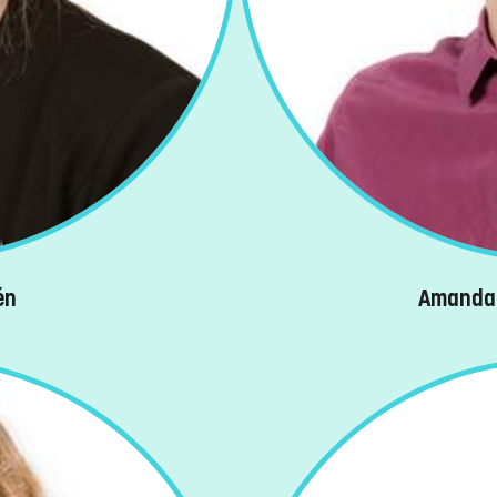
én
Amanda 