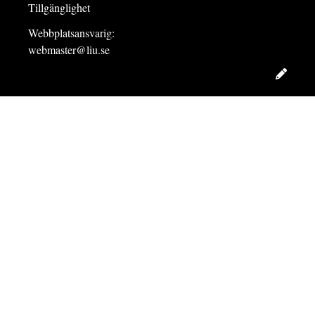
Tillgänglighet
Webbplatsansvarig:
webmaster@liu.se
Redig