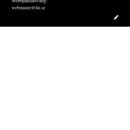
Webbplatsansvarig:
webmaster@liu.se
Redig