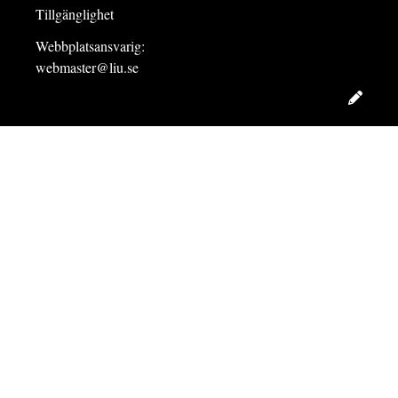
Tillgänglighet
Webbplatsansvarig:
webmaster@liu.se
Redig