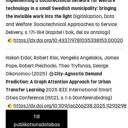
Implementing a sociotechnical network for welfare
technology in a small Swedish municipality: bringing
the invisible work into the light
Digitalization, Data
and Welfare: Sociotechnical Approaches to Service
Delivery, s. 171-184
(Kapitel i bok, del av antologi)
https://dx.doi.org/10.4337/9781035338153.00020
Hakan Erdol, Robert Klar, Vangelis Angelakis, James
Pope, Robert Piechocki, Theo Tryfonas, George
Oikonomou (2025)
City-Agnostic Demand
Prediction: A Graph Attention Approach for Urban
Transfer Learning
2025 IEEE International Smart
Cities Conference (ISC2), s. 1-6
(Konferensbidrag)
https://dx.doi.org/10.1109/isc266238.2025.11293298
Till
publikationsdatabas