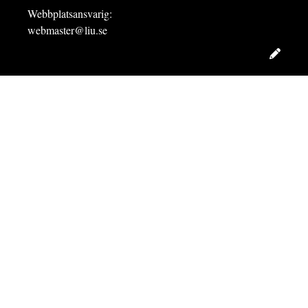
Webbplatsansvarig:
webmaster@liu.se
Redig