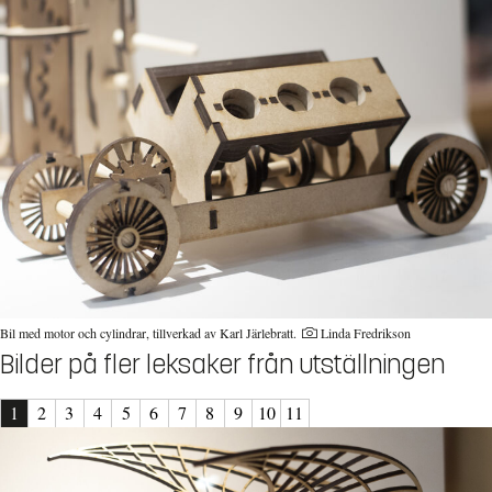
Bil med motor och cylindrar, tillverkad av Karl Järlebratt.
Linda Fredrikson
Bilder på fler leksaker från utställningen
1
2
3
4
5
6
7
8
9
10
11