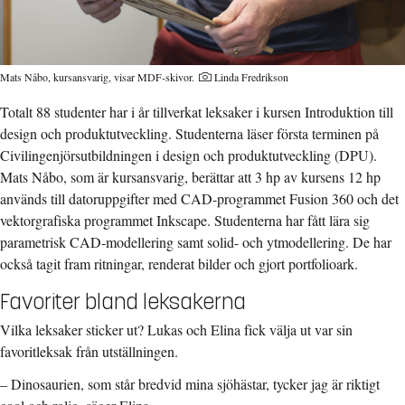
Mats Nåbo, kursansvarig, visar MDF-skivor.
Linda Fredrikson
Totalt 88 studenter har i år tillverkat leksaker i kursen Introduktion till
design och produktutveckling. Studenterna läser första terminen på
Civilingenjörsutbildningen i design och produktutveckling (DPU).
Mats Nåbo, som är kursansvarig, berättar att 3 hp av kursens 12 hp
används till datoruppgifter med CAD-programmet Fusion 360 och det
vektorgrafiska programmet Inkscape. Studenterna har fått lära sig
parametrisk CAD-modellering samt solid- och ytmodellering. De har
också tagit fram ritningar, renderat bilder och gjort portfolioark.
Favoriter bland leksakerna
Vilka leksaker sticker ut? Lukas och Elina fick välja ut var sin
favoritleksak från utställningen.
– Dinosaurien, som står bredvid mina sjöhästar, tycker jag är riktigt