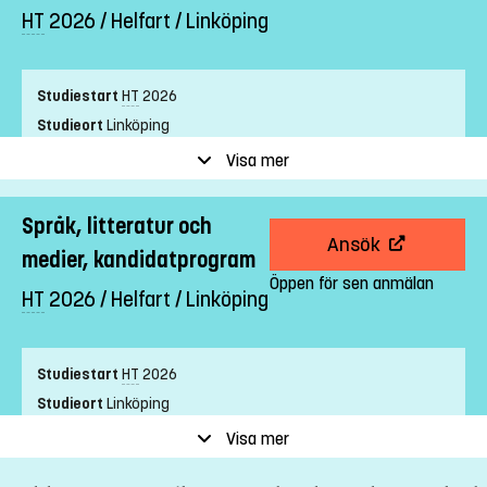
HT
2026 / Helfart / Linköping
Studiestart
HT
2026
Studieort
Linköping
Studietakt
Helfart
Visa mer
Nivå
Grundnivå
Undervisningsform
Campusförlagd
Språk, litteratur och
Ansök
Undervisningsspråk
Svenska
medier, kandidatprogram
Anmälningskod
LIU-60432
Öppen för sen anmälan
HT
2026 / Helfart / Linköping
Förkunskapskrav
Studiestart
HT
2026
Grundläggande behörighet på grundnivå samt Engelska 6.
Studieort
Linköping
Alternativt
Studietakt
Helfart
Visa mer
Grundläggande behörighet på grundnivå samt Engelska nivå 2.
Nivå
Grundnivå