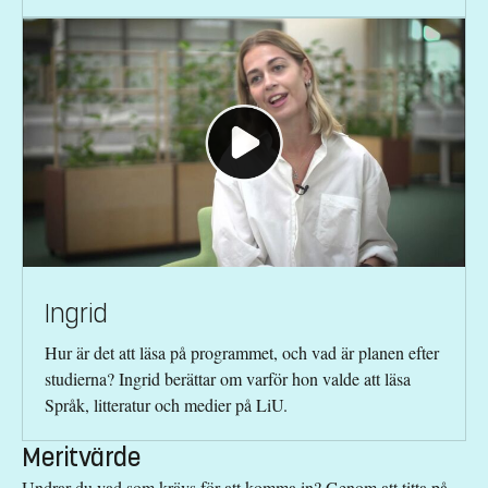
Ingrid
Hur är det att läsa på programmet, och vad är planen efter
studierna?
Ingrid
berättar om varför hon valde att läsa
Språk, litteratur och medier
på
LiU
.
Meritvärde
Undrar du vad som krävs för att komma in? Genom att titta på