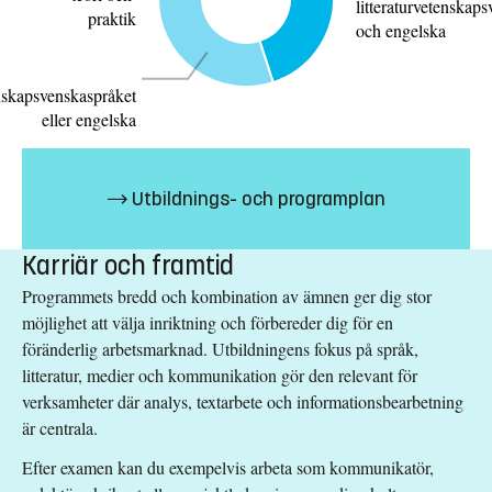
litteraturvetenskap
praktik
och engelska
enskapsvenskaspråket
eller engelska
Bar
graph
Label
Value
Utbildnings- och programplan
data
Grundkurser i
Karriär och framtid
litteraturvetenskap
45
Programmets bredd och kombination av ämnen ger dig stor
svenska språket
möjlighet att välja inriktning och förbereder dig för en
och engelska
föränderlig arbetsmarknad. Utbildningens fokus på språk,
Fördjupningskurser
litteratur, medier och kommunikation gör den relevant för
i litteraturvetenskap
30
verksamheter där analys, textarbete och informationsbearbetning
svenska språket
är centrala.
eller engelska
Mediekompetens i
Efter examen kan du exempelvis arbeta som kommunikatör,
15
teori och praktik