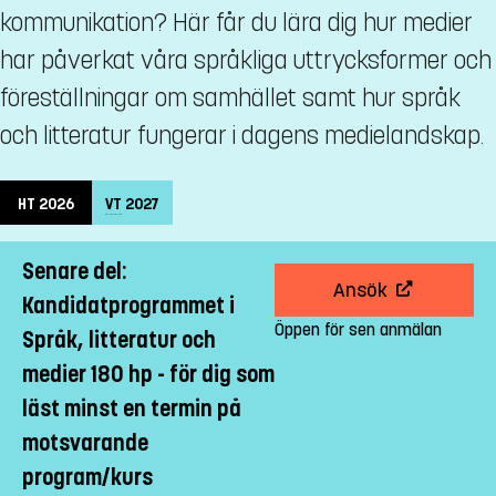
kommunikation? Här får du lära dig hur medier
har påverkat våra språkliga uttrycksformer och
föreställningar om samhället samt hur språk
och litteratur fungerar i dagens medielandskap.
HT
2026
VT
2027
Senare del:
Ansök
Kandidatprogrammet i
Öppen för sen anmälan
Språk, litteratur och
medier 180 hp - för dig som
läst minst en termin på
motsvarande
program/kurs