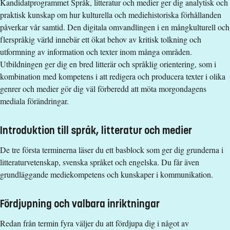
Kandidatprogrammet Språk, litteratur och medier ger dig analytisk och
Undervisningsform
Campusförlagd
För att vara behörig till senare del av kandidatprogrammet
praktisk kunskap om hur kulturella och mediehistoriska förhållanden
Undervisningsspråk
Svenska
Språk, litteratur och medier, krävs tidigare studier inom
påverkar vår samtid. Den digitala omvandlingen i en mångkulturell och
samma eller liknande ämne/huvudområde som bedöms
Anmälningskod
LIU-50032
flerspråkig värld innebär ett ökat behov av kritisk tolkning och
motsvara kunskaper på tidigare terminer på
utformning av information och texter inom många områden.
utbildningsprogrammet.
Förkunskapskrav
Utbildningen ger dig en bred litterär och språklig orientering, som i
Därtill krävs att sökande uppfyller behörighetskrav till
kombination med kompetens i att redigera och producera texter i olika
Grundläggande behörighet på grundnivå samt Engelska 6.
programmet och särskilda behörighetskrav till kurser på
genrer och medier gör dig väl förberedd att möta morgondagens
senare terminer:
mediala förändringar.
Alternativt
Behörighetskrav till kurser på senare termin/er:
Grundläggande behörighet på grundnivå samt Engelska nivå 2.
Introduktion till språk, litteratur och medier
För behörighet till utbildningens andra termin krävs minst 25
Examen
hp godkända kurser i Litteraturvetenskap.
De tre första terminerna läser du ett basblock som ger dig grunderna i
Filosofie kandidatexamen med huvudområde
litteraturvetenskap, svenska språket och engelska. Du får även
För behörighet till utbildningens tredje termin krävs minst 25
Litteraturvetenskap, Svenska språket alternativt Engelska
grundläggande mediekompetens och kunskaper i kommunikation.
hp godkända kurser i Litteraturvetenskap och 25 hp godkända
Urval
kurser i Svenska språket.
Fördjupning och valbara inriktningar
Urvalsgrupper
Betyg 67%, Högskoleprov 33%
Redan från termin fyra väljer du att fördjupa dig i något av