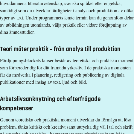
Studieavgift
Urval sker utifrån akademiska poäng (urvalsgrupp APGR)
huvudämnena litteraturvetenskap, svenska språket eller engelska,
samtidigt som du utvecklar färdigheter i analys och produktion av olika
Examen
322200 kr - OBS! Studieavgifter gäller bara för studenter
typer av text. Under programmets femte termin kan du genomföra delar
utanför EU/EES och Schweiz.
Filosofie kandidatexamen med huvudområde
av utbildningen utomlands, välja praktik eller vidare fördjupning av
Utbildnings- och programplan
Litteraturvetenskap, Svenska språket alternativt Engelska
dina ämnesstudier.
Studieavgift
Teori möter praktik – från analys till produktion
322200 kr - OBS! Studieavgifter gäller bara för studenter
Fördjupningsblockets kurser består av teoretiska och praktiska moment
utanför EU/EES och Schweiz.
som förbereder dig för ditt framtida yrkesliv. I de praktiska momenten
Utbildnings- och programplan
får du medverka i planering, redigering och publicering av digitala
publikationer med inslag av text, ljud och bild.
Arbetslivsanknytning och efterfrågade
kompetenser
Genom teoretiska och praktiska moment utvecklar du förmåga att lösa
problem, tänka kritiskt och kreativt samt uttrycka dig väl i tal och skrift
på svenska och engelska - kompetenser som efterfrågas inom både