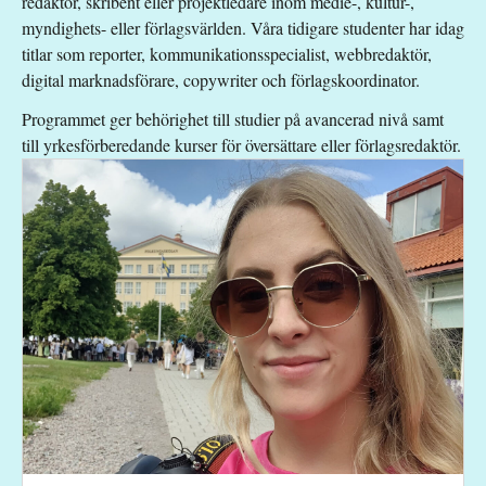
redaktör, skribent eller projektledare inom medie-, kultur-,
Utlandsstudier och
myndighets- eller förlagsvärlden. Våra tidigare studenter har idag
10
eller praktik
titlar som reporter, kommunikationsspecialist, webbredaktör,
digital marknadsförare, copywriter och förlagskoordinator.
Programmet ger behörighet till studier på avancerad nivå samt
till yrkesförberedande kurser för översättare eller förlagsredaktör.