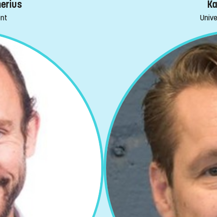
merius
Ka
ent
Unive