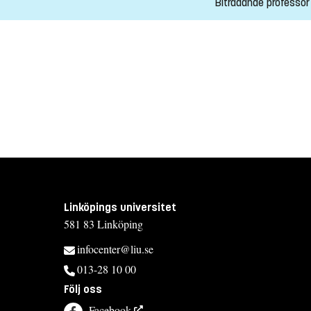
Biträdande professor
Linköpings universitet
581 83 Linköping
infocenter@liu.se
013-28 10 00
Följ oss
Facebook