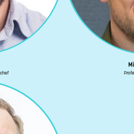
Mi
schef
Profe