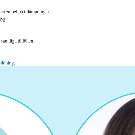
, exempel på tillämpningar
tyg.
amtliga tillfällen.
ildning
.