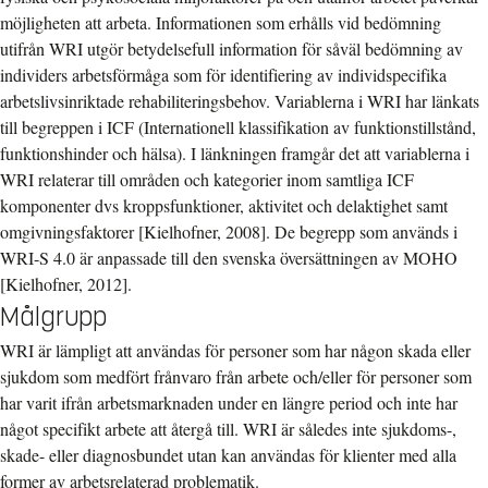
möjligheten att arbeta. Informationen som erhålls vid bedömning
utifrån WRI utgör betydelsefull information för såväl bedömning av
individers arbetsförmåga som för identifiering av individspecifika
arbetslivsinriktade rehabiliteringsbehov. Variablerna i WRI har länkats
till begreppen i ICF (Internationell klassifikation av funktionstillstånd,
funktionshinder och hälsa). I länkningen framgår det att variablerna i
WRI relaterar till områden och kategorier inom samtliga ICF
komponenter dvs kroppsfunktioner, aktivitet och delaktighet samt
omgivningsfaktorer [Kielhofner, 2008]. De begrepp som används i
WRI-S 4.0 är anpassade till den svenska översättningen av MOHO
[Kielhofner, 2012].
Målgrupp
WRI är lämpligt att användas för personer som har någon skada eller
sjukdom som medfört frånvaro från arbete och/eller för personer som
har varit ifrån arbetsmarknaden under en längre period och inte har
något specifikt arbete att återgå till. WRI är således inte sjukdoms-,
skade- eller diagnosbundet utan kan användas för klienter med alla
former av arbetsrelaterad problematik.