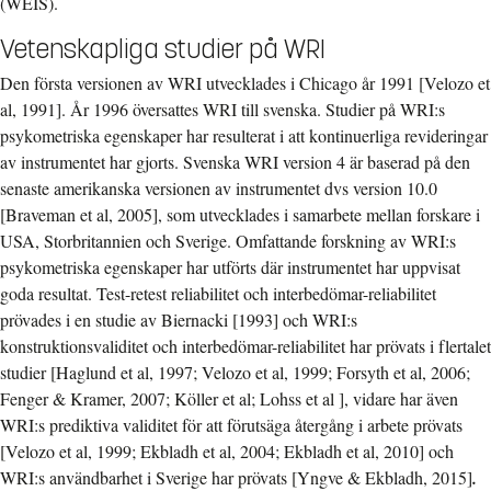
(WEIS).
Vetenskapliga studier på WRI
Den första versionen av WRI utvecklades i Chicago år 1991 [Velozo et
al, 1991]. År 1996 översattes WRI till svenska. Studier på WRI:s
psykometriska egenskaper har resulterat i att kontinuerliga revideringar
av instrumentet har gjorts. Svenska WRI version 4 är baserad på den
senaste amerikanska versionen av instrumentet dvs version 10.0
[Braveman et al, 2005], som utvecklades i samarbete mellan forskare i
USA, Storbritannien och Sverige. Omfattande forskning av WRI:s
psykometriska egenskaper har utförts där instrumentet har uppvisat
goda resultat. Test-retest reliabilitet och interbedömar-reliabilitet
prövades i en studie av Biernacki [1993] och WRI:s
konstruktionsvaliditet och interbedömar-reliabilitet har prövats i flertalet
studier [Haglund et al, 1997; Velozo et al, 1999; Forsyth et al, 2006;
Fenger & Kramer, 2007; Köller et al; Lohss et al ], vidare har även
WRI:s prediktiva validitet för att förutsäga återgång i arbete prövats
[Velozo et al, 1999; Ekbladh et al, 2004; Ekbladh et al, 2010] och
WRI:s användbarhet i Sverige har prövats [Yngve & Ekbladh, 2015]
.