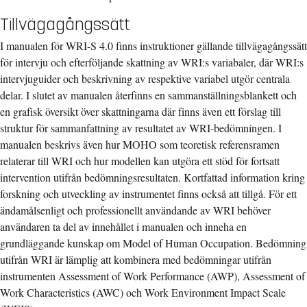
Tillvägagångssätt
I manualen för WRI-S 4.0 finns instruktioner gällande tillvägagångssätt
för intervju och efterföljande skattning av WRI:s variabaler, där WRI:s
intervjuguider och beskrivning av respektive variabel utgör centrala
delar. I slutet av manualen återfinns en sammanställningsblankett och
en grafisk översikt över skattningarna där finns även ett förslag till
struktur för sammanfattning av resultatet av WRI-bedömningen. I
manualen beskrivs även hur MOHO som teoretisk referensramen
relaterar till WRI och hur modellen kan utgöra ett stöd för fortsatt
intervention utifrån bedömningsresultaten. Kortfattad information kring
forskning och utveckling av instrumentet finns också att tillgå. För ett
ändamålsenligt och professionellt användande av WRI behöver
användaren ta del av innehållet i manualen och inneha en
grundläggande kunskap om Model of Human Occupation. Bedömning
utifrån WRI är lämplig att kombinera med bedömningar utifrån
instrumenten Assessment of Work Performance (AWP), Assessment of
Work Characteristics (AWC) och Work Environment Impact Scale