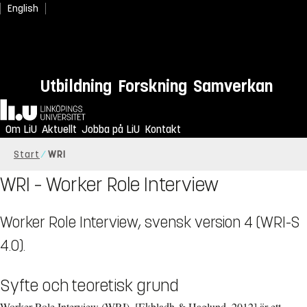
English
Utbildning
Forskning
Samverkan
Hem
Om LiU
Aktuellt
Jobba på LiU
Kontakt
Start
WRI
WRI – Worker Role Interview
Worker Role Interview, svensk version 4 (WRI-S
4.0).
Syfte och teoretisk grund
Worker Role Interview (WRI), [Ekbladh & Haglund, 2012] är ett