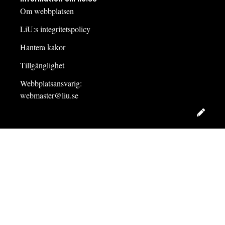
Om webbplatsen
LiU:s integritetspolicy
Hantera kakor
Tillgänglighet
Webbplatsansvarig:
webmaster@liu.se
Redig