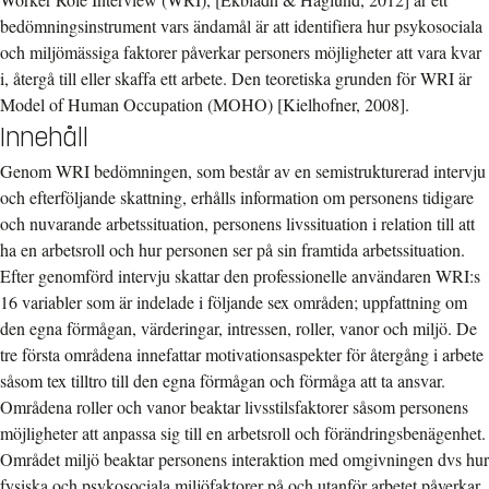
bedömningsinstrument vars ändamål är att identifiera hur psykosociala
och miljömässiga faktorer påverkar personers möjligheter att vara kvar
i, återgå till eller skaffa ett arbete. Den teoretiska grunden för WRI är
Model of Human Occupation (MOHO) [Kielhofner, 2008].
Innehåll
Genom WRI bedömningen, som består av en semistrukturerad intervju
och efterföljande skattning, erhålls information om personens tidigare
och nuvarande arbetssituation, personens livssituation i relation till att
ha en arbetsroll och hur personen ser på sin framtida arbetssituation.
Efter genomförd intervju skattar den professionelle användaren WRI:s
16 variabler som är indelade i följande sex områden; uppfattning om
den egna förmågan, värderingar, intressen, roller, vanor och miljö. De
tre första områdena innefattar motivationsaspekter för återgång i arbete
såsom tex tilltro till den egna förmågan och förmåga att ta ansvar.
Områdena roller och vanor beaktar livsstilsfaktorer såsom personens
möjligheter att anpassa sig till en arbetsroll och förändringsbenägenhet.
Området miljö beaktar personens interaktion med omgivningen dvs hur
fysiska och psykosociala miljöfaktorer på och utanför arbetet påverkar