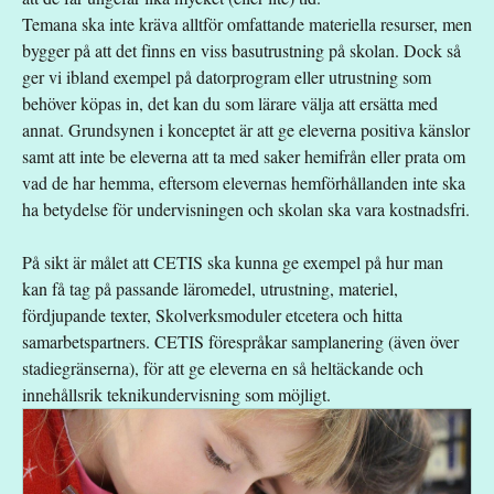
Temana ska inte kräva alltför omfattande materiella resurser, men
bygger på att det finns en viss basutrustning på skolan. Dock så
ger vi ibland exempel på datorprogram eller utrustning som
behöver köpas in, det kan du som lärare välja att ersätta med
annat. Grundsynen i konceptet är att ge eleverna positiva känslor
samt att inte be eleverna att ta med saker hemifrån eller prata om
vad de har hemma, eftersom elevernas hemförhållanden inte ska
ha betydelse för undervisningen och skolan ska vara kostnadsfri.
På sikt är målet att CETIS ska kunna ge exempel på hur man
kan få tag på passande läromedel, utrustning, materiel,
fördjupande texter, Skolverksmoduler etcetera och hitta
samarbetspartners. CETIS förespråkar samplanering (även över
stadiegränserna), för att ge eleverna en så heltäckande och
innehållsrik teknikundervisning som möjligt.