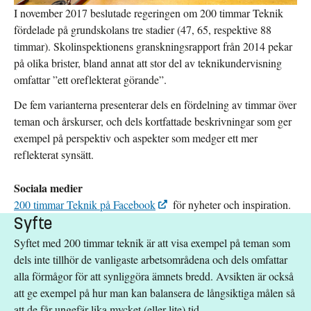
I november 2017 beslutade regeringen om 200 timmar Teknik
fördelade på grundskolans tre stadier (47, 65, respektive 88
timmar). Skolinspektionens granskningsrapport från 2014 pekar
på olika brister, bland annat att stor del av teknikundervisning
omfattar ”ett oreflekterat görande”.
De fem varianterna presenterar dels en fördelning av timmar över
teman och årskurser, och dels kortfattade beskrivningar som ger
exempel på perspektiv och aspekter som medger ett mer
reflekterat synsätt.
Sociala medier
200 timmar Teknik på Facebook
för nyheter och inspiration.
Syfte
Syftet med 200 timmar teknik är att visa exempel på teman som
dels inte tillhör de vanligaste arbetsområdena och dels omfattar
alla förmågor för att synliggöra ämnets bredd. Avsikten är också
att ge exempel på hur man kan balansera de långsiktiga målen så
att de får ungefär lika mycket (eller lite) tid.