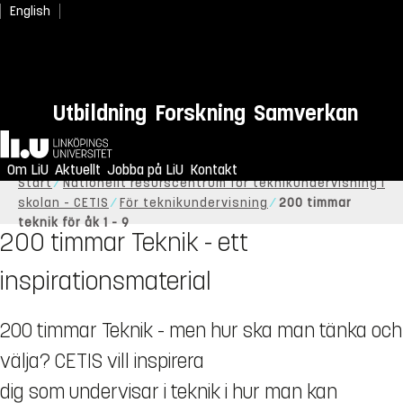
English
Utbildning
Forskning
Samverkan
Hem
Om LiU
Aktuellt
Jobba på LiU
Kontakt
Start
Nationellt resurscentrum för teknikundervisning i
skolan - CETIS
För teknikundervisning
200 timmar
teknik för åk 1 - 9
200 timmar Teknik - ett
inspirationsmaterial
200 timmar Teknik - men hur ska man tänka och
välja? CETIS vill inspirera
dig som undervisar i teknik i hur man kan