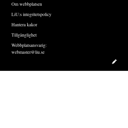
Om webbplatsen
LiU:s integritetspolicy
Hantera kakor
Tillgänglighet
Webbplatsansvarig:
webmaster@liu.se
Redig