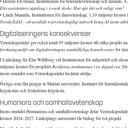
• Helene Elvstrand, Institutionen för beteendevetenskap och lärande, 4,
Elevassistenters uppdrag i svensk skola: Hur går det och enligt vem?
• Linda Mannila, Institutionen för datavetenskap, 1,19 miljoner kronor f
NordicEdAI – ett nordiskt tvärvetenskapligt nätverk kring AI inom utbi
Digitaliseringens konsekvenser
Vetenskapsrådet ger också totalt 95 miljoner kronor till olika projekt i
forskningsmiljö om digitaliseringens samhälleliga konsekvenser
för år
I Linköping får Elin Wihlborg vid Institutionen för industriell och eko
miljoner kronor för projektet
Resilienta institutioner i en digital era.
Det
inom området som Vetenskapsrådet beslutat stödja.
Övriga som fått pengar är Malmö universitet, Institutet för framtidsstud
högskolan och Södertörns högskola.
Humaniora och samhällsvetenskap
Inom området Humaniora och samhällsvetenskap delar Vetenskapsrådet
kronor 2024–2027. Linköpings universitet får bidrag för två projekt.