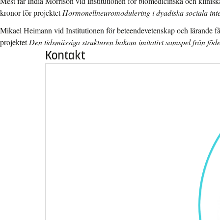
Mest får India Morrison vid Institutionen för biomedicinska och klinisk
kronor för projektet
Hormonellneuromodulering i dyadiska sociala inte
Mikael Heimann vid Institutionen för beteendevetenskap och lärande få
projektet
Den tidsmässiga strukturen bakom imitativt samspel från föd
Kontakt