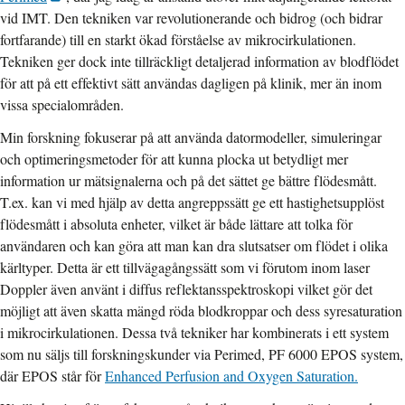
vid IMT. Den tekniken var revolutionerande och bidrog (och bidrar
fortfarande) till en starkt ökad förståelse av mikrocirkulationen.
Tekniken ger dock inte tillräckligt detaljerad information av blodflödet
för att på ett effektivt sätt användas dagligen på klinik, mer än inom
vissa specialområden.
Min forskning fokuserar på att använda datormodeller, simuleringar
och optimeringsmetoder för att kunna plocka ut betydligt mer
information ur mätsignalerna och på det sättet ge bättre flödesmått.
T.ex. kan vi med hjälp av detta angreppssätt ge ett hastighetsupplöst
flödesmått i absoluta enheter, vilket är både lättare att tolka för
användaren och kan göra att man kan dra slutsatser om flödet i olika
kärltyper. Detta är ett tillvägagångssätt som vi förutom inom laser
Doppler även använt i diffus reflektansspektroskopi vilket gör det
möjligt att även skatta mängd röda blodkroppar och dess syresaturation
i mikrocirkulationen. Dessa två tekniker har kombinerats i ett system
som nu säljs till forskningskunder via Perimed, PF 6000 EPOS system,
där EPOS står för
Enhanced Perfusion and Oxygen Saturation.