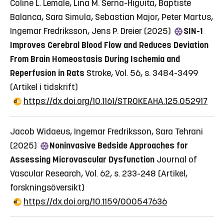
Coline L. Lemale, Lina M. Serna-Higuita, Baptiste
Balanca, Sara Simula, Sebastian Major, Peter Martus,
Ingemar Fredriksson, Jens P. Dreier (2025)
SIN-1
Improves Cerebral Blood Flow and Reduces Deviation
From Brain Homeostasis During Ischemia and
Reperfusion in Rats
Stroke, Vol. 56, s. 3484-3499
(Artikel i tidskrift)
https://dx.doi.org/10.1161/STROKEAHA.125.052917
Jacob Widaeus, Ingemar Fredriksson, Sara Tehrani
(2025)
Noninvasive Bedside Approaches for
Assessing Microvascular Dysfunction
Journal of
Vascular Research, Vol. 62, s. 233-248
(Artikel,
forskningsöversikt)
https://dx.doi.org/10.1159/000547636