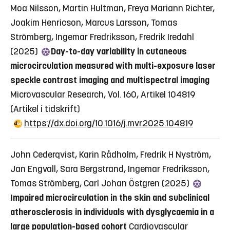
Moa Nilsson, Martin Hultman, Freya Mariann Richter,
Joakim Henricson, Marcus Larsson, Tomas
Strömberg, Ingemar Fredriksson, Fredrik Iredahl
(2025)
Day-to-day variability in cutaneous
microcirculation measured with multi-exposure laser
speckle contrast imaging and multispectral imaging
Microvascular Research, Vol. 160, Artikel 104819
(Artikel i tidskrift)
https://dx.doi.org/10.1016/j.mvr.2025.104819
John Cederqvist, Karin Rådholm, Fredrik H Nyström,
Jan Engvall, Sara Bergstrand, Ingemar Fredriksson,
Tomas Strömberg, Carl Johan Östgren (2025)
Impaired microcirculation in the skin and subclinical
atherosclerosis in individuals with dysglycaemia in a
large population-based cohort
Cardiovascular