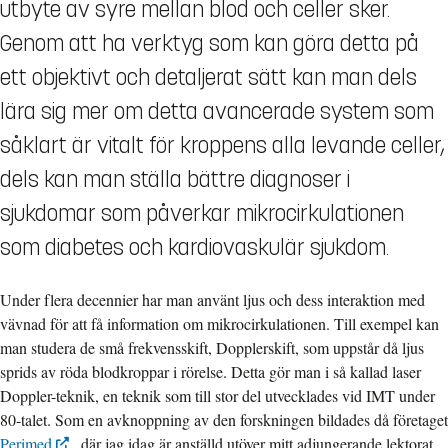
utbyte av syre mellan blod och celler sker.
Genom att ha verktyg som kan göra detta på
ett objektivt och detaljerat sätt kan man dels
lära sig mer om detta avancerade system som
såklart är vitalt för kroppens alla levande celler,
dels kan man ställa bättre diagnoser i
sjukdomar som påverkar mikrocirkulationen
som diabetes och kardiovaskulär sjukdom.
Under flera decennier har man använt ljus och dess interaktion med
vävnad för att få information om mikrocirkulationen. Till exempel kan
man studera de små frekvensskift, Dopplerskift, som uppstår då ljus
sprids av röda blodkroppar i rörelse. Detta gör man i så kallad laser
Doppler-teknik, en teknik som till stor del utvecklades vid IMT under
80-talet. Som en avknoppning av den forskningen bildades då företaget
Perimed
, där jag idag är anställd utöver mitt adjungerande lektorat