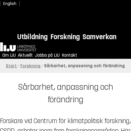
English
Utbildning
Forskning
Samverkan
Hem
Om LiU
Aktuellt
Jobba på LiU
Kontakt
Start
Forskning
Sårbarhet, anpassning och förändring
Sårbarhet, anpassning och
förändring
Forskare vid Centrum för klimatpolitisk forskning,
CSPR, arbetar inom fem forskningsområden. Här