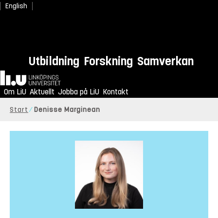
English
Utbildning
Forskning
Samverkan
Hem
Om LiU
Aktuellt
Jobba på LiU
Kontakt
Start
Denisse Marginean