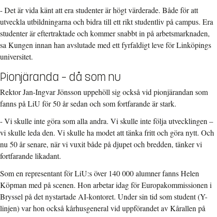
- Det är vida känt att era studenter är högt värderade. Både för att
utveckla utbildningarna och bidra till ett rikt studentliv på campus. Era
studenter är eftertraktade och kommer snabbt in på arbetsmarknaden,
sa Kungen innan han avslutade med ett fyrfaldigt leve för Linköpings
universitet.
Pionjäranda – då som nu
Rektor Jan-Ingvar Jönsson uppehöll sig också vid pionjärandan som
fanns på LiU för 50 år sedan och som fortfarande är stark.
- Vi skulle inte göra som alla andra. Vi skulle inte följa utvecklingen –
vi skulle leda den. Vi skulle ha modet att tänka fritt och göra nytt. Och
nu 50 år senare, när vi vuxit både på djupet och bredden, tänker vi
fortfarande likadant.
Som en representant för LiU:s över 140 000 alumner fanns Helen
Köpman med på scenen. Hon arbetar idag för Europakommissionen i
Bryssel på det nystartade AI-kontoret. Under sin tid som student (Y-
linjen) var hon också kårhusgeneral vid uppförandet av Kårallen på