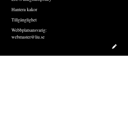
Hantera kakor
Tillgänglighet
Webbplatsansvarig:
webmaster@liu.se
Redig