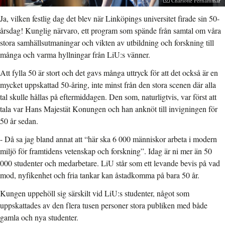
Charlotte Perhammar
Ja, vilken festlig dag det blev när Linköpings universitet firade sin 50-
årsdag! Kunglig närvaro, ett program som spände från samtal om våra
stora samhällsutmaningar och vikten av utbildning och forskning till
många och varma hyllningar från LiU:s vänner.
Att fylla 50 är stort och det gavs många uttryck för att det också är en
mycket uppskattad 50-åring, inte minst från den stora scenen där alla
tal skulle hållas på eftermiddagen. Den som, naturligtvis, var först att
tala var Hans Majestät Konungen och han anknöt till invigningen för
50 år sedan.
- Då sa jag bland annat att “här ska 6 000 människor arbeta i modern
miljö för framtidens vetenskap och forskning”. Idag är ni mer än 50
000 studenter och medarbetare. LiU står som ett levande bevis på vad
mod, nyfikenhet och fria tankar kan åstadkomma på bara 50 år.
Kungen uppehöll sig särskilt vid LiU:s studenter, något som
uppskattades av den flera tusen personer stora publiken med både
gamla och nya studenter.