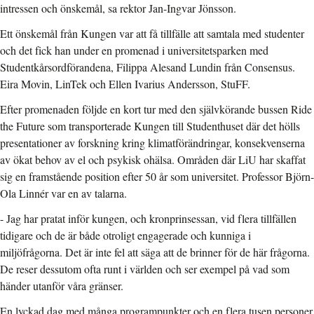
intressen och önskemål, sa rektor Jan-Ingvar Jönsson.
Ett önskemål från Kungen var att få tillfälle att samtala med studenter
och det fick han under en promenad i universitetsparken med
Studentkårsordförandena, Filippa Alesand Lundin från Consensus.
Eira Movin, LinTek och Ellen Ivarius Andersson, StuFF.
Efter promenaden följde en kort tur med den självkörande bussen Ride
the Future som transporterade Kungen till Studenthuset där det hölls
presentationer av forskning kring klimatförändringar, konsekvenserna
av ökat behov av el och psykisk ohälsa. Områden där LiU har skaffat
sig en framstående position efter 50 år som universitet. Professor Björn-
Ola Linnér var en av talarna.
- Jag har pratat inför kungen, och kronprinsessan, vid flera tillfällen
tidigare och de är både otroligt engagerade och kunniga i
miljöfrågorna. Det är inte fel att säga att de brinner för de här frågorna.
De reser dessutom ofta runt i världen och ser exempel på vad som
händer utanför våra gränser.
En lyckad dag med många programpunkter och en flera tusen personer