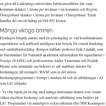
en gåva till Linköpings universitets Jubileumsstiftelse där varje
kommun skänker 1 krona per invånare i sin kommun och Region
Östergötland skänker 1 krona per invånare i Östergötland. Totalt
handlar det om ett bidrag på 944 892 kronor.
Många viktiga ämnen
Festdagen började annars med en genomgång av vad kombinationen
superdatorer och artificiell intelligens kan betyda för svensk forskning
och samhällsutveckling. Kungen träffade professor Erik Lindahl, som
är föreståndare för Nationell akademisk infrastruktur för superdatorer i
Sverige (NAISS) och professorerna Ander Ynnerman och Fredrik
Heintz som samtalade om behovet av allt snabbare datorer för
forskningen, till exempel i WASP som är det största
forskningsprogrammet i Sverige i modern tid och de utbildningar i AI
som LiU erbjuder.
- Vi ville bjuda på en dag med många intressanta ämnen som visade
vilken excellent forskning och innovativ utbildning som bedrivs på
LiU. Programmet var naturligtvis också utformat efter HM Konungens