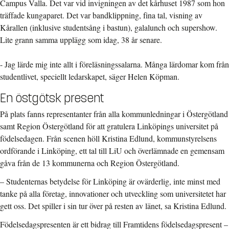
Campus Valla. Det var vid invigningen av det kårhuset 1987 som hon
träffade kungaparet. Det var bandklippning, fina tal, visning av
Kårallen (inklusive studentsång i bastun), galalunch och supershow.
Lite grann samma upplägg som idag, 38 år senare.
- Jag lärde mig inte allt i föreläsningssalarna. Många lärdomar kom från
studentlivet, speciellt ledarskapet, säger Helen Köpman.
En östgötsk present
På plats fanns representanter från alla kommunledningar i Östergötland
samt Region Östergötland för att gratulera Linköpings universitet på
födelsedagen. Från scenen höll Kristina Edlund, kommunstyrelsens
ordförande i Linköping, ett tal till LiU och överlämnade en gemensam
gåva från de 13 kommunerna och Region Östergötland.
– Studenternas betydelse för Linköping är ovärderlig, inte minst med
tanke på alla företag, innovationer och utveckling som universitetet har
gett oss. Det spiller i sin tur över på resten av länet, sa Kristina Edlund.
Födelsedagspresenten är ett bidrag till Framtidens födelsedagspresent –