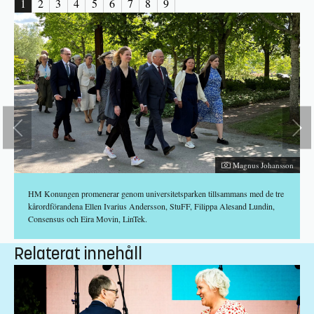
1
2
3
4
5
6
7
8
9
Fotograf:
hed
Magnus Johansson
HM Konungen promenerar genom universitetsparken tillsammans med de tre
kårordförandena Ellen Ivarius Andersson, StuFF, Filippa Alesand Lundin,
Consensus och Eira Movin, LinTek.
Relaterat innehåll