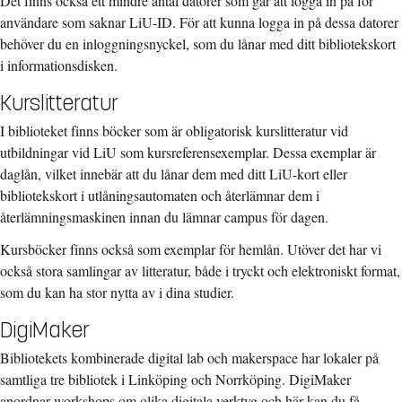
Det finns också ett mindre antal datorer som går att logga in på för
användare som saknar LiU-ID. För att kunna logga in på dessa datorer
behöver du en inloggningsnyckel, som du lånar med ditt bibliotekskort
i informationsdisken.
Kurslitteratur
I biblioteket finns böcker som är obligatorisk kurslitteratur vid
utbildningar vid LiU som kursreferensexemplar. Dessa exemplar är
daglån, vilket innebär att du lånar dem med ditt LiU-kort eller
bibliotekskort i utlåningsautomaten och återlämnar dem i
återlämningsmaskinen innan du lämnar campus för dagen.
Kursböcker finns också som exemplar för hemlån. Utöver det har vi
också stora samlingar av litteratur, både i tryckt och elektroniskt format,
som du kan ha stor nytta av i dina studier.
DigiMaker
Bibliotekets kombinerade digital lab och makerspace har lokaler på
samtliga tre bibliotek i Linköping och Norrköping. DigiMaker
anordnar workshops om olika digitala verktyg och här kan du få