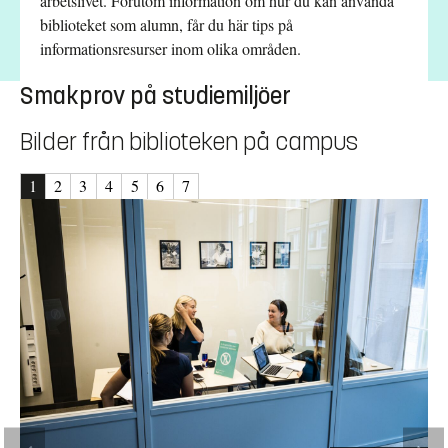
arbetslivet. Förutom information om hur du kan använda
biblioteket som alumn, får du här tips på
informationsresurser inom olika områden.
Smakprov på studiemiljöer
Bilder från biblioteken på campus
1
2
3
4
5
6
7