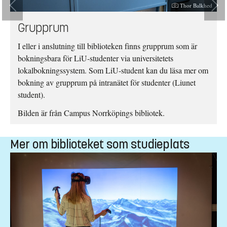
Fotograf:
Thor Balkhed
sen
Grupprum
I eller i anslutning till biblioteken finns grupprum som är
bokningsbara för LiU-studenter via universitetets
lokalbokningssystem. Som LiU-student kan du läsa mer om
bokning av grupprum på intranätet för studenter (Liunet
student).
Bilden är från Campus Norrköpings bibliotek.
Mer om biblioteket som studieplats