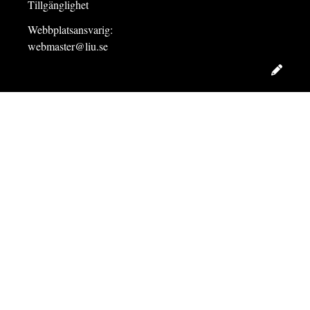
Tillgänglighet
Webbplatsansvarig:
webmaster@liu.se
Redig