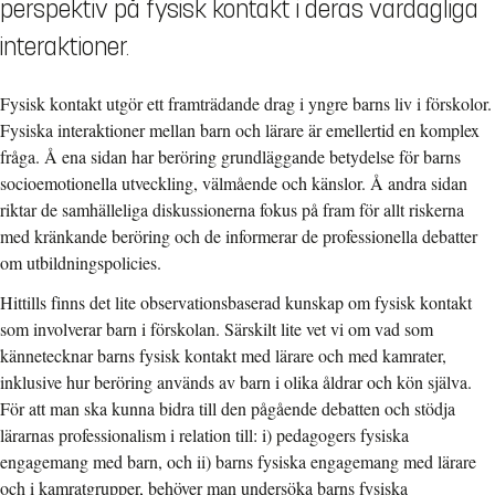
perspektiv på fysisk kontakt i deras vardagliga
interaktioner.
Fysisk kontakt utgör ett framträdande drag i yngre barns liv i förskolor.
Fysiska interaktioner mellan barn och lärare är emellertid en komplex
fråga. Å ena sidan har beröring grundläggande betydelse för barns
socioemotionella utveckling, välmående och känslor. Å andra sidan
riktar de samhälleliga diskussionerna fokus på fram för allt riskerna
med kränkande beröring och de informerar de professionella debatter
om utbildningspolicies.
Hittills finns det lite observationsbaserad kunskap om fysisk kontakt
som involverar barn i förskolan. Särskilt lite vet vi om vad som
kännetecknar barns fysisk kontakt med lärare och med kamrater,
inklusive hur beröring används av barn i olika åldrar och kön själva.
För att man ska kunna bidra till den pågående debatten och stödja
lärarnas professionalism i relation till: i) pedagogers fysiska
engagemang med barn, och ii) barns fysiska engagemang med lärare
och i kamratgrupper, behöver man undersöka barns fysiska