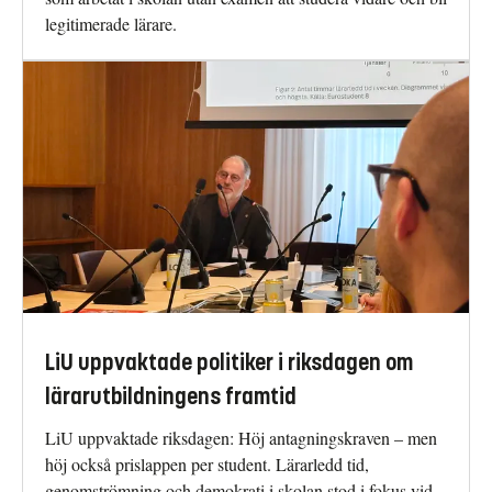
legitimerade lärare.
LiU uppvaktade politiker i riksdagen om
lärarutbildningens framtid
LiU uppvaktade riksdagen: Höj antagningskraven – men
höj också prislappen per student. Lärarledd tid,
genomströmning och demokrati i skolan stod i fokus vid