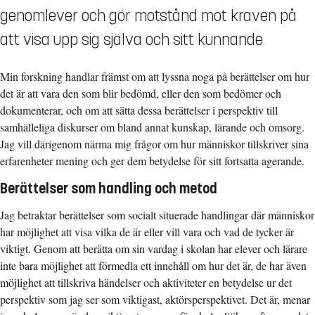
genomlever och gör motstånd mot kraven på
att visa upp sig själva och sitt kunnande.
Min forskning handlar främst om att lyssna noga på berättelser om hur
det är att vara den som blir bedömd, eller den som bedömer och
dokumenterar, och om att sätta dessa berättelser i perspektiv till
samhälleliga diskurser om bland annat kunskap, lärande och omsorg.
Jag vill därigenom närma mig frågor om hur människor tillskriver sina
erfarenheter mening och ger dem betydelse för sitt fortsatta agerande.
Berättelser som handling och metod
Jag betraktar berättelser som socialt situerade handlingar där människor
har möjlighet att visa vilka de är eller vill vara och vad de tycker är
viktigt. Genom att berätta om sin vardag i skolan har elever och lärare
inte bara möjlighet att förmedla ett innehåll om hur det är, de har även
möjlighet att tillskriva händelser och aktiviteter en betydelse ur det
perspektiv som jag ser som viktigast, aktörsperspektivet. Det är, menar