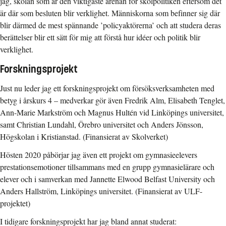
jag, skolan som är den viktigaste arenan för skolpolitiken eftersom det
är där som besluten blir verklighet. Människorna som befinner sig där
blir därmed de mest spännande ’policyaktörerna’ och att studera deras
berättelser blir ett sätt för mig att förstå hur idéer och politik blir
verklighet.
Forskningsprojekt
Just nu leder jag ett forskningsprojekt om försöksverksamheten med
betyg i årskurs 4 – medverkar gör även Fredrik Alm, Elisabeth Tenglet,
Ann-Marie Markström och Magnus Hultén vid Linköpings universitet,
samt Christian Lundahl, Örebro universitet och Anders Jönsson,
Högskolan i Kristianstad. (Finansierat av Skolverket)
Hösten 2020 påbörjar jag även ett projekt om gymnasieelevers
prestationsemotioner tillsammans med en grupp gymnasielärare och
elever och i samverkan med Jannette Elwood Belfast University och
Anders Hallström, Linköpings universitet. (Finansierat av ULF-
projektet)
I tidigare forskningsprojekt har jag bland annat studerat: