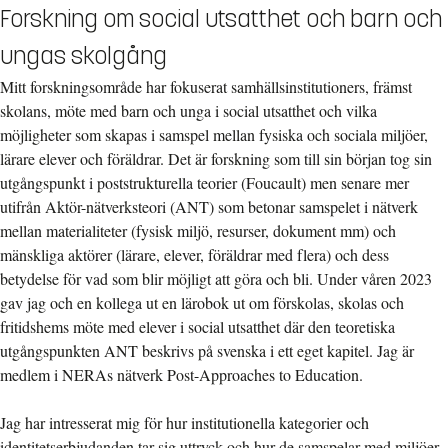
Forskning om social utsatthet och barn och
ungas skolgång
Mitt forskningsområde har fokuserat samhällsinstitutioners, främst
skolans, möte med barn och unga i social utsatthet och vilka
möjligheter som skapas i samspel mellan fysiska och sociala miljöer,
lärare elever och föräldrar. Det är forskning som till sin början tog sin
utgångspunkt i poststrukturella teorier (Foucault) men senare mer
utifrån Aktör-nätverksteori (ANT) som betonar samspelet i nätverk
mellan materialiteter (fysisk miljö, resurser, dokument mm) och
mänskliga aktörer (lärare, elever, föräldrar med flera) och dess
betydelse för vad som blir möjligt att göra och bli. Under våren 2023
gav jag och en kollega ut en lärobok ut om förskolas, skolas och
fritidshems möte med elever i social utsatthet där den teoretiska
utgångspunkten ANT beskrivs på svenska i ett eget kapitel. Jag är
medlem i NERAs nätverk Post-Approaches to Education.
Jag har intresserat mig för hur institutionella kategorier och
identitetserbjudanden tar sig uttryck och hur de samspelar med miljöer