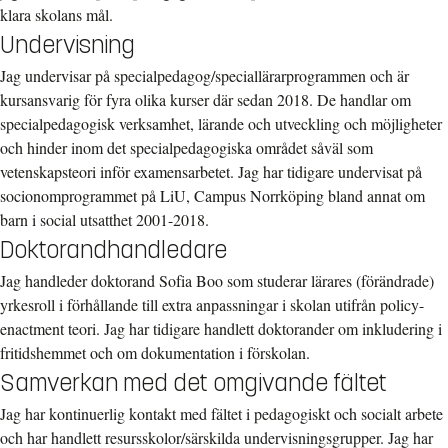
klara skolans mål.
Undervisning
Jag undervisar på specialpedagog/speciallärarprogrammen och är
kursansvarig för fyra olika kurser där sedan 2018. De handlar om
specialpedagogisk verksamhet, lärande och utveckling och möjligheter
och hinder inom det specialpedagogiska området såväl som
vetenskapsteori inför examensarbetet. Jag har tidigare undervisat på
socionomprogrammet på LiU, Campus Norrköping bland annat om
barn i social utsatthet 2001-2018.
Doktorandhandledare
Jag handleder doktorand Sofia Boo som studerar lärares (förändrade)
yrkesroll i förhållande till extra anpassningar i skolan utifrån policy-
enactment teori. Jag har tidigare handlett doktorander om inkludering i
fritidshemmet och om dokumentation i förskolan.
Samverkan med det omgivande fältet
Jag har kontinuerlig kontakt med fältet i pedagogiskt och socialt arbete
och har handlett resursskolor/särskilda undervisningsgrupper. Jag har