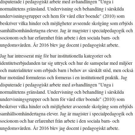
disputerade i pedagogiskt arbete med avhandlingen "Unga i
normalitetens gränsland. Undervisning och behandling i särskilda
undervisningsgrupper och hem för vård eller boende" (2010) som
beskriver vilka hinder och möjligheter avseende skolgång som erbjöds
samhällsomhändertagna elever. Jag är magister i specialpedagogik och
socionom och har erfarenhet från arbete i den sociala barn- och
ungdomsvården. År 2016 blev jag docent i pedagogiskt arbete.
Jag har intresserat mig för hur institutionella kategorier och
identitetserbjudanden tar sig uttryck och hur de samspelar med miljöer
och materialiteter som erbjuds barn i behov av särskilt stöd, men också
hur motstånd formuleras och formeras i en institutionell praktik. Jag
disputerade i pedagogiskt arbete med avhandlingen "Unga i
normalitetens gränsland. Undervisning och behandling i särskilda
undervisningsgrupper och hem för vård eller boende" (2010) som
beskriver vilka hinder och möjligheter avseende skolgång som erbjöds
samhällsomhändertagna elever. Jag är magister i specialpedagogik och
socionom och har erfarenhet från arbete i den sociala barn- och
ungdomsvården. År 2016 blev jag docent i pedagogiskt arbete.