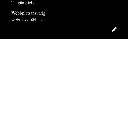
Tillgänglighet
Webbplatsansvarig:
webmaster@liu.se
Redig