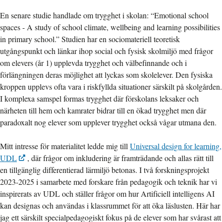
En senare studie handlade om trygghet i skolan: “Emotional school
spaces - A study of school climate, wellbeing and learning possibilities
in primary school.” Studien har en sociomateriell teoretisk
utgångspunkt och länkar ihop social och fysisk skolmiljö med frågor
om elevers (år 1) upplevda trygghet och välbefinnande och i
förlängningen deras möjlighet att lyckas som skolelever. Den fysiska
kroppen upplevs ofta vara i riskfyllda situationer särskilt på skolgården.
I komplexa samspel formas trygghet där förskolans leksaker och
närheten till hem och kamrater bidrar till en ökad trygghet men där
paradoxalt nog elever som upplever trygghet också vågar utmana den.
Mitt intresse för materialitet ledde mig till
Universal design for learning,
UDL
, där frågor om inkludering är framträdande och allas rätt till
en tillgänglig differentierad lärmiljö betonas. I två forskningsprojekt
2023-2025 i samarbete med forskare från pedagogik och teknik har vi
inspirerats av UDL och ställer frågor om hur Artificiell intelligens AI
kan designas och användas i klassrummet för att öka läslusten. Här har
jag ett särskilt specialpedagogiskt fokus på de elever som har svårast att