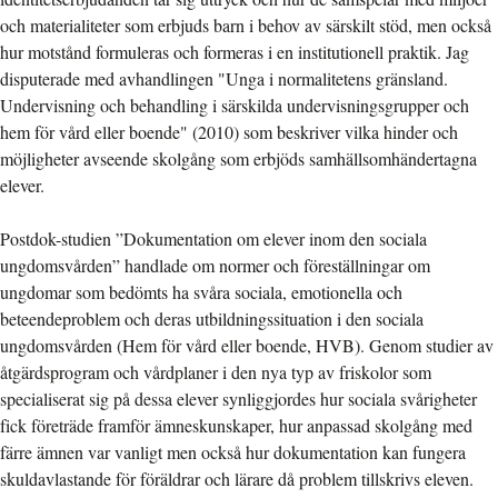
och materialiteter som erbjuds barn i behov av särskilt stöd, men också
hur motstånd formuleras och formeras i en institutionell praktik. Jag
disputerade med avhandlingen "Unga i normalitetens gränsland.
Undervisning och behandling i särskilda undervisningsgrupper och
hem för vård eller boende" (2010) som beskriver vilka hinder och
möjligheter avseende skolgång som erbjöds samhällsomhändertagna
elever.
Postdok-studien ”Dokumentation om elever inom den sociala
ungdomsvården” handlade om normer och föreställningar om
ungdomar som bedömts ha svåra sociala, emotionella och
beteendeproblem och deras utbildningssituation i den sociala
ungdomsvården (Hem för vård eller boende, HVB). Genom studier av
åtgärdsprogram och vårdplaner i den nya typ av friskolor som
specialiserat sig på dessa elever synliggjordes hur sociala svårigheter
fick företräde framför ämneskunskaper, hur anpassad skolgång med
färre ämnen var vanligt men också hur dokumentation kan fungera
skuldavlastande för föräldrar och lärare då problem tillskrivs eleven.