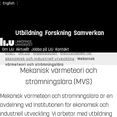
English
Utbildning
Forskning
Samverkan
Hem
Om LiU
Aktuellt
Jobba på LiU
Kontakt
Start
Om LiU
Organisation
Institutionen för
ekonomisk och industriell utveckling
Mekanisk
värmeteori och strömningslära
Mekanisk värmeteori och
strömningslära (MVS)
Mekanisk värmeteori och strömningslära är en
avdelning vid Institutionen för ekonomisk och
industriell utveckling. Vi arbetar med utbildning