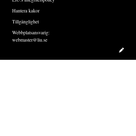
Hantera kakor
Tillgänglighet
Webbplatsansvarig:
webmaster@liu.se
Redig