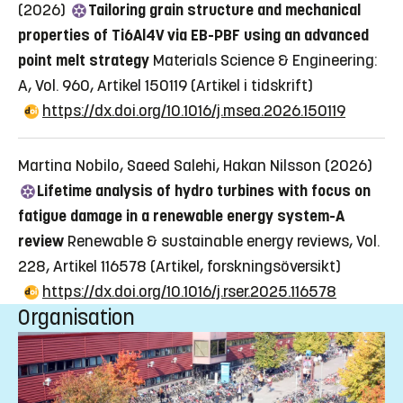
(2026)
Tailoring grain structure and mechanical
properties of Ti6Al4V via EB-PBF using an advanced
point melt strategy
Materials Science & Engineering:
A, Vol. 960, Artikel 150119
(Artikel i tidskrift)
https://dx.doi.org/10.1016/j.msea.2026.150119
Martina Nobilo, Saeed Salehi, Hakan Nilsson (2026)
Lifetime analysis of hydro turbines with focus on
fatigue damage in a renewable energy system-A
review
Renewable & sustainable energy reviews, Vol.
228, Artikel 116578
(Artikel, forskningsöversikt)
https://dx.doi.org/10.1016/j.rser.2025.116578
Organisation