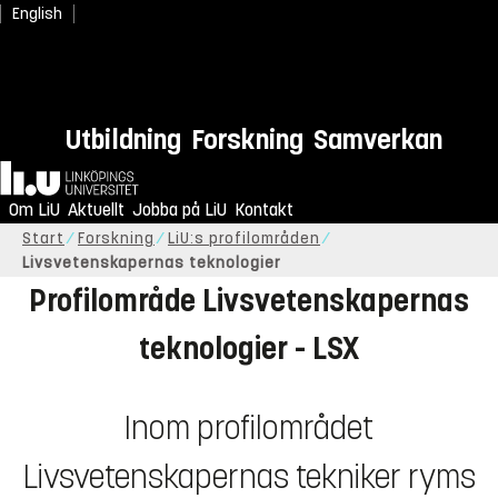
English
Utbildning
Forskning
Samverkan
Biointeraktiva teknologier
Hem
Om LiU
Tvärvetenskapliga fält
Aktuellt
Jobba på LiU
Kontakt
Start
Forskning
LiU:s profilområden
Livsvetenskapernas teknologier
Profilområde Livsvetenskapernas
teknologier - LSX
Inom profilområdet
Livsvetenskapernas tekniker ryms