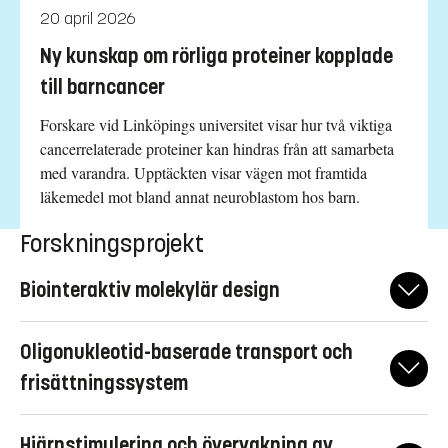
20 april 2026
Ny kunskap om rörliga proteiner kopplade
till barncancer
Forskare vid Linköpings universitet visar hur två viktiga
cancerrelaterade proteiner kan hindras från att samarbeta
med varandra. Upptäckten visar vägen mot framtida
läkemedel mot bland annat neuroblastom hos barn.
Forskningsprojekt
Biointeraktiv molekylär design
Utvecklingen av läkemedel mot sjukdomar som kan kopplas till
Oligonukleotid-baserade transport och
komplexa system av proteiner med hög grad av strukturell
oordning har visat sig vara mycket svårt. Till stor del beror detta
frisättningssystem
på bristen av lämpliga forskningsverktyg. Genom att koppla
"Therapeutic Oligonucleotides Activated by Nucleases"
expertis inom molekylär målsökning med strukturbiologi,
Hjärnstimulering och övervakning av