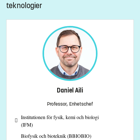
möjligheterna att identifiera låggradiga tumörer och visualisera
teknologier
Ansvariga forskare:
Edwin Jager
och
Daniel Aili
.
gränserna mellan frisk vävnad och tumör samt för att underlätta
avlägsnandet av tumörer vid kirurgi.
Ansvariga forskare:
Kajsa Uvdal
och
Karin Wårdell
.
Daniel Aili
Professor, Enhetschef
Institutionen för fysik, kemi och biologi
(IFM)
Biofysik och bioteknik (BBIOBIO)