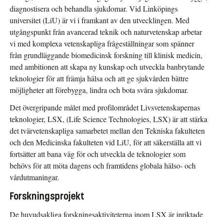
diagnostisera och behandla sjukdomar. Vid Linköpings
universitet (LiU) är vi i framkant av den utvecklingen. Med
utgångspunkt från avancerad teknik och naturvetenskap arbetar
vi med komplexa vetenskapliga frågeställningar som spänner
från grundläggande biomedicinsk forskning till klinisk medicin,
med ambitionen att skapa ny kunskap och utveckla banbrytande
teknologier för att främja hälsa och att ge sjukvården bättre
möjligheter att förebygga, lindra och bota svåra sjukdomar.
Det övergripande målet med profilområdet Livsvetenskapernas
teknologier, LSX, (Life Science Technologies, LSX) är att stärka
det tvärvetenskapliga samarbetet mellan den Tekniska fakulteten
och den Medicinska fakulteten vid LiU, för att säkerställa att vi
fortsätter att bana väg för och utveckla de teknologier som
behövs för att möta dagens och framtidens globala hälso- och
vårdutmaningar.
Forskningsprojekt
De huvudsakliga forskningsaktiviteterna inom LSX är inriktade