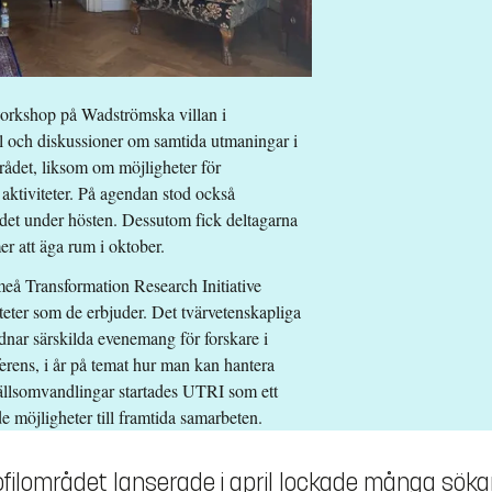
orkshop på Wadströmska villan i
l och diskussioner om samtida utmaningar i
mrådet, liksom om möjligheter för
ktiviteter. På agendan stod också
ådet under hösten. Dessutom fick deltagarna
 att äga rum i oktober.
Umeå Transformation Research Initiative
teter som de erbjuder. Det tvärvetenskapliga
rdnar särskilda evenemang för forskare i
onferens, i år på temat hur man kan hantera
ällsomvandlingar startades UTRI som ett
e möjligheter till framtida samarbeten.
filområdet lanserade i april lockade många söka