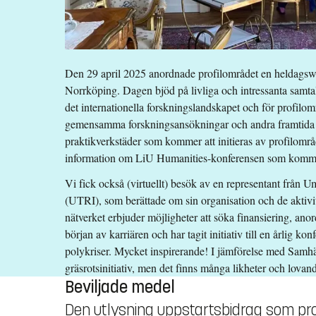
Den 29 april 2025 anordnade profilområdet en heldagsw
Norrköping. Dagen bjöd på livliga och intressanta samta
det internationella forskningslandskapet och för profilo
gemensamma forskningsansökningar och andra framtida a
praktikverkstäder som kommer att initieras av profilomr
information om LiU Humanities-konferensen som kommer
Vi fick också (virtuellt) besök av en representant från 
(UTRI), som berättade om sin organisation och de aktivi
nätverket erbjuder möjligheter att söka finansiering, ano
början av karriären och har tagit initiativ till en årlig k
polykriser. Mycket inspirerande! I jämförelse med Samh
gräsrotsinitiativ, men det finns många likheter och lovand
Beviljade medel
Den utlysning uppstartsbidrag som pro