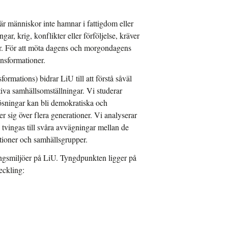
är människor inte hamnar i fattigdom eller
gar, krig, konflikter eller förföljelse, kräver
r. För att möta dagens och morgondagens
nsformationer.
rmations) bidrar LiU till att förstå såväl
va samhällsomställningar. Vi studerar
ösningar kan bli demokratiska och
r sig över flera generationer. Vi analyserar
tvingas till svåra avvägningar mellan de
ationer och samhällsgrupper.
ingsmiljöer på LiU. Tyngdpunkten ligger på
eckling: