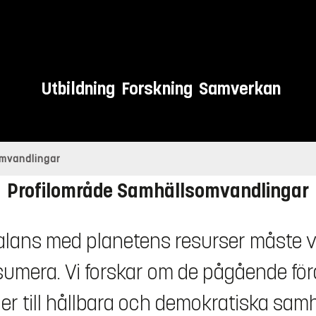
Utbildning
Forskning
Samverkan
och framtid, lokalt och globalt
mvandlingar
Profilområde Samhällsomvandlingar
 balans med planetens resurser måste vi
mera. Vi forskar om de pågående föränd
der till hållbara och demokratiska samh