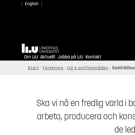
English
För hållbarhet i samtid 
Hem
Om LiU
Aktuellt
Samhällsomvandlingar
Jobba på LiU
Kontakt
Start
Forskning
LiU:s profilområden
Samhällso
Ska vi nå en fredlig värld i
arbeta, producera och konsu
de le