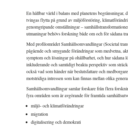
En hållbar värld i balans med planetens begränsningar, d
tvingas flytta på grund av miljöförstöring, klimatförändrin
genomgripande omställningar – samhällstransformatione
utmaningar behövs forskning både om och för sådana tra
Med profilområdet Samhällsomvandlingar (Societal transfo
pågående och smygande förändringar som medvetna, akti
symptom och lösningar på ohållbarhet, och hur sådana l
inkluderande och samtidigt beakta perspektiv som sträcke
också vad som händer när beslutsfattare och medborgare 
motstridiga intressen som kan finnas mellan olika gener
Samhällsomvandlingar samlar forskare från flera forskn
fyra områden som är avgörande för framtida samhällsutv
miljö- och klimatförändringar
migration
digitalisering och demokrati