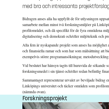
med bra och intressanta projektförsla
Bidragen anses alla ha uppfyllt de för utlysningen uppsatta
samarbete mellan minst två forskningsmiljöer på Linköping
profilområdet, och då specifikt för de fyra områdena mil
digitalisering och demokrati och/eller miljöteknik och p
Alla fem är nyskapande projekt som anses ha möjlighet a
och finansiella ramar och som har som målsättning att b
exempelvis större programansökningar, metodutveckling,
Vid beslutet har hänsyn tagits till huruvida de sökande
forskningsmedel i sin tjänst och/eller redan befintlig fin
Sammantaget representerar urvalet av beviljade bidrag e
Linköpings universitet och täcker områden som profilområ
(nämnda ovan).
Forskningsprojekt