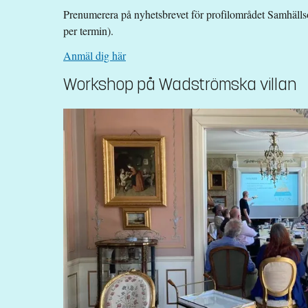
Prenumerera på nyhetsbrevet för profilområdet Samhälls
per termin).
Anmäl dig här
Workshop på Wadströmska villan