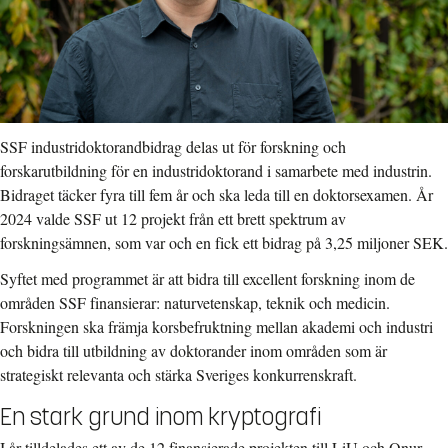
SSF industridoktorandbidrag delas ut för forskning och
forskarutbildning för en industridoktorand i samarbete med industrin.
Bidraget täcker fyra till fem år och ska leda till en doktorsexamen. År
2024 valde SSF ut 12 projekt från ett brett spektrum av
forskningsämnen, som var och en fick ett bidrag på 3,25 miljoner SEK.
Syftet med programmet är att bidra till excellent forskning inom de
områden SSF finansierar: naturvetenskap, teknik och medicin.
Forskningen ska främja korsbefruktning mellan akademi och industri
och bidra till utbildning av doktorander inom områden som är
strategiskt relevanta och stärka Sveriges konkurrenskraft.
En stark grund inom kryptografi
I år tilldelades ett av de 12 finansierade projekten till LiU och Onur