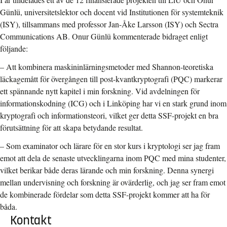
Günlü, universitetslektor och docent vid Institutionen för systemteknik
(ISY), tillsammans med professor Jan-Åke Larsson (ISY) och Sectra
Communications AB. Onur Günlü kommenterade bidraget enligt
följande:
– Att kombinera maskininlärningsmetoder med Shannon-teoretiska
läckagemått för övergången till post-kvantkryptografi (PQC) markerar
ett spännande nytt kapitel i min forskning. Vid avdelningen för
informationskodning (ICG) och i Linköping har vi en stark grund inom
kryptografi och informationsteori, vilket ger detta SSF-projekt en bra
förutsättning för att skapa betydande resultat.
– Som examinator och lärare för en stor kurs i kryptologi ser jag fram
emot att dela de senaste utvecklingarna inom PQC med mina studenter,
vilket berikar både deras lärande och min forskning. Denna synergi
mellan undervisning och forskning är ovärderlig, och jag ser fram emot
de kombinerade fördelar som detta SSF-projekt kommer att ha för
båda.
Kontakt