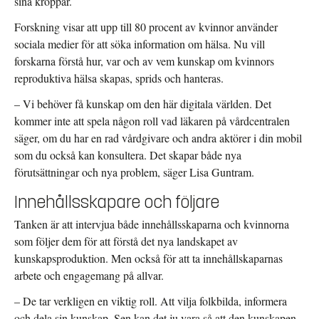
sina kroppar.
Forskning visar att upp till 80 procent av kvinnor använder
sociala medier för att söka information om hälsa. Nu vill
forskarna förstå hur, var och av vem kunskap om kvinnors
reproduktiva hälsa skapas, sprids och hanteras.
– Vi behöver få kunskap om den här digitala världen. Det
kommer inte att spela någon roll vad läkaren på vårdcentralen
säger, om du har en rad vårdgivare och andra aktörer i din mobil
som du också kan konsultera. Det skapar både nya
förutsättningar och nya problem, säger Lisa Guntram.
Innehållsskapare och följare
Tanken är att intervjua både innehållsskaparna och kvinnorna
som följer dem för att förstå det nya landskapet av
kunskapsproduktion. Men också för att ta innehållskaparnas
arbete och engagemang på allvar.
– De tar verkligen en viktig roll. Att vilja folkbilda, informera
och dela sin kunskap. Sen kan det ju vara så att den kunskapen