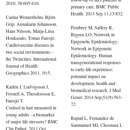
2010; 38:605-610.
primary care. BMC Public
Health. 2013 Sep 11;13:832.
Carina Wennerholm, Björn
Grip, Annakarin Johansson,
Pembrey M, Saffery R,
Hans Nilsson, Marja-Liisa
Bygren LO; Network in
Honkasalo, Tomas Faresjö.
Epigenetic Epidemiology;
Cardiovascular diseases in
Network in Epigenetic
two social environments –
Epidemiology. Human
the Twincities. International
transgenerational responses
Journal of Health
to early-life experience:
Geographics 2011, 10:5.
potential impact on
development, health and
Karlén J, Ludvigsson J,
biomedical research. J Med
Frostell A, Theodorsson E,
Genet. 2014 Sep;51(9):563-
Faresjö T.
72.
Cortisol in hair measured in
young adults - a biomarker
Rajmil L, Fernandez de
of major life stressors? BMC
Sanmamed MJ, Choonara I,
Clin Pathol. 2011 Oct