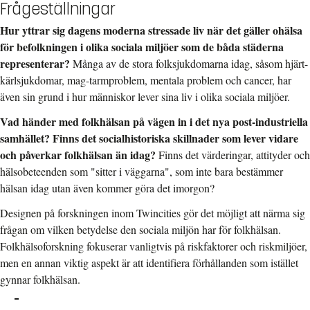
Frågeställningar
Hur yttrar sig dagens moderna stressade liv när det gäller ohälsa
för befolkningen i olika sociala miljöer som de båda städerna
representerar?
Många av de stora folksjukdomarna idag, såsom hjärt-
kärlsjukdomar, mag-tarmproblem, mentala problem och cancer, har
även sin grund i hur människor lever sina liv i olika sociala miljöer.
Vad händer med folkhälsan på vägen in i det nya post-industriella
samhället? Finns det socialhistoriska skillnader som lever vidare
och påverkar folkhälsan än idag?
Finns det värderingar, attityder och
hälsobeteenden som "sitter i väggarna", som inte bara bestämmer
hälsan idag utan även kommer göra det imorgon?
Designen på forskningen inom Twincities gör det möjligt att närma sig
frågan om vilken betydelse den sociala miljön har för folkhälsan.
Folkhälsoforskning fokuserar vanligtvis på riskfaktorer och riskmiljöer,
men en annan viktig aspekt är att identifiera förhållanden som istället
gynnar folkhälsan.
-