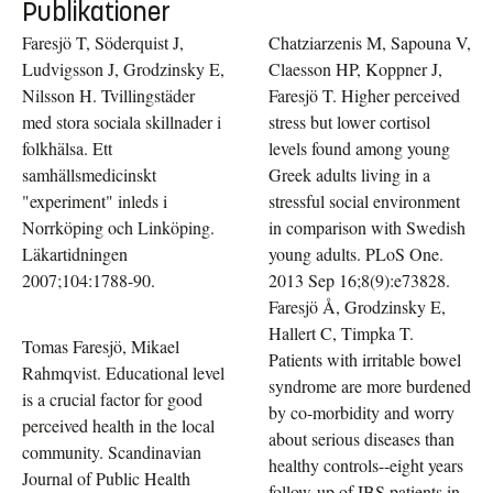
Publikationer
Faresjö T, Söderquist J,
Chatziarzenis M, Sapouna V,
Ludvigsson J, Grodzinsky E,
Claesson HP, Koppner J,
Nilsson H. Tvillingstäder
Faresjö T. Higher perceived
med stora sociala skillnader i
stress but lower cortisol
folkhälsa. Ett
levels found among young
samhällsmedicinskt
Greek adults living in a
"experiment" inleds i
stressful social environment
Norrköping och Linköping.
in comparison with Swedish
Läkartidningen
young adults. PLoS One.
2007;104:1788-90.
2013 Sep 16;8(9):e73828.
Faresjö Å, Grodzinsky E,
Hallert C, Timpka T.
Tomas Faresjö, Mikael
Patients with irritable bowel
Rahmqvist. Educational level
syndrome are more burdened
is a crucial factor for good
by co-morbidity and worry
perceived health in the local
about serious diseases than
community. Scandinavian
healthy controls--eight years
Journal of Public Health
follow-up of IBS patients in