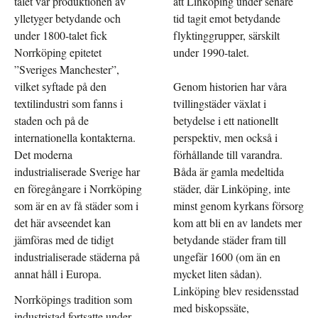
talet var produktionen av
att Linköping under senare
ylletyger betydande och
tid tagit emot betydande
under 1800-talet fick
flyktinggrupper, särskilt
Norrköping epitetet
under 1990-talet.
”Sveriges Manchester”,
vilket syftade på den
Genom historien har våra
textilindustri som fanns i
tvillingstäder växlat i
staden och på de
betydelse i ett nationellt
internationella kontakterna.
perspektiv, men också i
Det moderna
förhållande till varandra.
industrialiserade Sverige har
Båda är gamla medeltida
en föregångare i Norrköping
städer, där Linköping, inte
som är en av få städer som i
minst genom kyrkans försorg
det här avseendet kan
kom att bli en av landets mer
jämföras med de tidigt
betydande städer fram till
industrialiserade städerna på
ungefär 1600 (om än en
annat håll i Europa.
mycket liten sådan).
Linköping blev residensstad
Norrköpings tradition som
med biskopssäte,
industristad fortsatte under