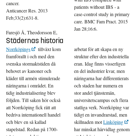
cancer.
patients without IBS - a
Anticancer Res. 2013
case-control study in primary
Feb;33(2):631-8.
care. BMC Fam Pract. 2015
Jan 28;16:6.
Faresjö Å, Theodorsson E,
Städernas historia
Norrköpings
tillväxt kom
arbetat för att skapa en ny
framförallt i och med den
struktur efter den industriella
svenska stormaktstiden då
eran. Idag finns visserligen
behovet av kanoner och
en del industrier kvar, men
kläder till armén stimulerade
näringarna har differentierats
näringarna i området. En
och staden har numera en
tidig industrialisering blev
stor andel tjänstemän,
följden. Till saken hör också
universitetscampus och flera
att Norrköping fick rätt att
statliga verk. Norrköping var
bedriva internationell handel
tidigt en invandrarstad, men
och blev en så kallad
skillnaden mot
Linköping
stapelstad. Redan på 1700-
har minskat härvidlag genom