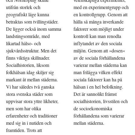
utifrån storlek och
med en experimentgrupp och
geografiskt läge kunna
en kontrollgrupp. Genom att
betraktas som tvillingstäder.
hålla så många inverkande
De ligger också inom samma
faktorer som möjligt under
landstingsområde, med
kontroll kan man renodla
likartad hälso- och
inflytandet av den sociala
sjukvårdsstruktur. Men det
miljön. Genom att »dosen«
finns viktiga skillnader.
av de sociala förhållandena
Socialhistorien, liksom
varierar mellan städerna kan
folkhälsan idag skiljer sig
man frilägga vilken effekt
markant åt mellan städerna.
sociala faktorer kan ha på
Vi har således två ganska
hälsan i en hel befolkning.
stora svenska städer som
Det är sannolikt främst
uppvisar stora yttre likheter,
socialhistorien, livsstilen och
men som har olika
de socioekonomiska
erfarenheter och traditioner
förhållandena som varierar
med sig in i nutiden och
mellan städerna.
framtiden. Trots att