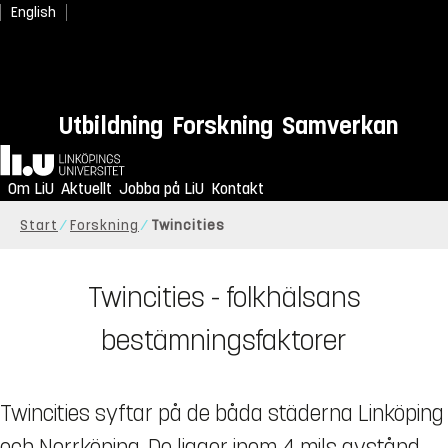
English
Utbildning
Forskning
Samverkan
Hem
Om LiU
Aktuellt
Jobba på LiU
Kontakt
Start
Forskning
Twincities
Twincities - folkhälsans
bestämningsfaktorer
Twincities syftar på de båda städerna Linköping
och Norrköping. De ligger inom 4 mils avstånd