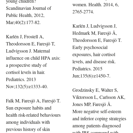
young children?
women. Health. 2014, 6,
Scandinavian Journal of
2765-2774.
Public Health, 2012,
Mar;40(2):177-82.
Karlén J, Ludvigsson J,
Hedmark M, Faresjö Å,
Karlén J, Frostell A,
Theodorsson E, Faresjö T.
Theodorsson E, Faresjö T,
Early psychosocial
Ludvigsson J. Maternal
exposures, hair cortisol
influence on child HPA axis:
levels, and disease risk.
a prospective study of
Pediatrics. 2015
cortisol levels in hair.
Jun;135(6):e1450-7.
Pediatrics. 2013
Nov;132(5):e1333-40.
Grodzinsky E, Walter S,
Viktorsson L, Carlsson AK,
Falk M, Faresjö A, Faresjö T.
Jones MP, Faresjö Å.
Sun exposure habits and
More negative self-esteem
health risk-related behaviours
and inferior coping strategies
among individuals with
among patients diagnosed
previous history of skin
with IBS compared with