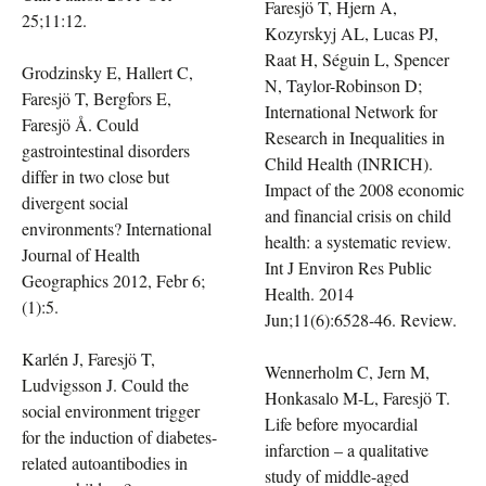
Faresjö T, Hjern A,
25;11:12.
Kozyrskyj AL, Lucas PJ,
Raat H, Séguin L, Spencer
Grodzinsky E, Hallert C,
N, Taylor-Robinson D;
Faresjö T, Bergfors E,
International Network for
Faresjö Å. Could
Research in Inequalities in
gastrointestinal disorders
Child Health (INRICH).
differ in two close but
Impact of the 2008 economic
divergent social
and financial crisis on child
environments? International
health: a systematic review.
Journal of Health
Int J Environ Res Public
Geographics 2012, Febr 6;
Health. 2014
(1):5.
Jun;11(6):6528-46. Review.
Karlén J, Faresjö T,
Wennerholm C, Jern M,
Ludvigsson J. Could the
Honkasalo M-L, Faresjö T.
social environment trigger
Life before myocardial
for the induction of diabetes-
infarction – a qualitative
related autoantibodies in
study of middle-aged