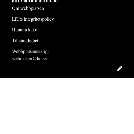
Information om liu.se
Om webbplatsen
LiU:s integritetspolicy
Hantera kakor
Tillgänglighet
Webbplatsansvarig:
webmaster@liu.se
Redig