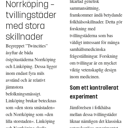
likartad genetisk
Norrköping –
sammansättning,
tvillingstäder
framkommer ändå betydande
folkhälsoskillnader. Detta gör
med stora
forskning med
skillnader
tvillingstäderna som bas
väldigt intressant för många
Begreppet ”Twincities”
samhällsmedicinska
åsyftar de båda
frågeställningar. Forskning
östgötastäderna Norrköping
om tvillingar är en mycket
och Linköping. Dessa ligger
viktig vetenskaplig design
inom endast fyra mils
inom medicinen.
avstånd och är relativt
jämnstora
Som ett kontrollerat
befolkningsmässigt.
experiment
Linköping brukar betecknas
som »den stora småstaden«
Jämförelsen i folkhälsa
och Norrköping som »den
mellan dessa tvillingstäder
lilla storstaden«. Linköping
liknar nämligen det klassiska
och Norrköping skulle
vetenskapliga experimentet,