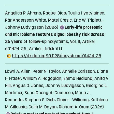
Angelica P. Ahrens, Raquel Dias, Tuulia Hyotylainen,
Pär Andersson White, Matej Oresic, Eric W. Triplett,
Johnny Ludvigsson (2026)
Early-life proteomic
and microbiome features signal obesity risk across
26 years of follow-up
mSystems, Vol. 11, Artikel
e01424-25
(Artikel i tidskrift)
https://dx.doi.org/10.1128/msystems.01424-25
Lowri A. Allen, Peter N. Taylor, Annelie Carlsson, Diane
P. Fraser, William A. Hagopian, Emma Hedlund, Anita V
Hill, Angus G. Jones, Johnny Ludvigsson, Georgina L.
Mortimer, Suna Onengut-Gumuscu, Maria J.
Redondo, Stephen S. Rich, Claire L. Williams, Kathleen
M. Gillespie, Colin M. Dayan, Richard A. Oram (2026)
Relative maternal protection against type 1