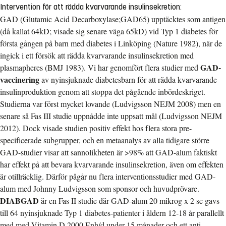
Intervention för att rädda kvarvarande insulinsekretion:
GAD (Glutamic Acid Decarboxylase;GAD65) upptäcktes som antigen
(då kallat 64kD; visade sig senare väga 65kD) vid Typ 1 diabetes för
första gången på barn med diabetes i Linköping (Nature 1982), när de
ingick i ett försök att rädda kvarvarande insulinsekretion med
GAD-
plasmapheres (BMJ 1983). Vi har genomfört flera studier med
vaccinering
av nyinsjuknade diabetesbarn för att rädda kvarvarande
insulinproduktion genom att stoppa det pågående inbördeskriget.
Studierna var först mycket lovande (Ludvigsson NEJM 2008) men en
senare så Fas III studie uppnådde inte uppsatt mål (Ludvigsson NEJM
2012). Dock visade studien positiv effekt hos flera stora pre-
specificerade subgrupper, och en metaanalys av alla tidigare större
GAD-studier visar att sannolikheten är >98% att GAD-alum faktiskt
har effekt på att bevara kvarvarande insulinsekretion, även om effekten
är otillräcklig. Därför pågår nu flera interventionsstudier med GAD-
alum med Johnny Ludvigsson som sponsor och huvudprövare.
DIABGAD
är en Fas II studie där GAD-alum 20 mikrog x 2 sc gavs
till 64 nyinsjuknade Typ 1 diabetes-patienter i åldern 12-18 år parallellt
med med Vitamin D 2000 Enh/d under 15 månader och ett anti-