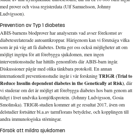
med prover och vissa registerdata (Ulf Samuelsson, Johnny
Ludvigsson).
Prevention av Typ 1 diabetes
ABIS-barnens blodprover har analyserats vad avser förekomst av
diabetesrelaterade autoantikroppar. Härigenom kan vi förutsäga vilka
som är på väg att få diabetes. Detta ger oss också möjligheter att om
möjligt ingripa för att förebygga sjukdomen, men ingen
interventionsstudie har hittills genomförts där ABIS-barn ingår.
Diskussioner pågår med olika tänkbara protokoll. En annan
TRIGR (Trial to
internationell preventionsstudie ingår i vår forskning
Reduce Insulin dependent diabetes in the Genetically at Risk)
, där
vi studerar om det är möjligt att förebygga diabetes hos barn genom att
tidigt i livet undvika komjölksprotein. (Johnny Ludvigsson, Gosia
Smolinska). TRIGR-studien kommer att ge resultat 2017, även om
delstudier fortsätter bl.a.av tarmflorans betydelse, och kopplingen till
andra immunologiska störningar.
Försök att mildra sjukdomen