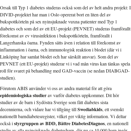
Orsak till Typ 1 diabetes studeras också som del av helt andra projekt: I
DIVID-projektet har man i Oslo opererat bort en liten del av
bukspottkörteln på sex nyinsjuknade vuxna patienter med Typ 1
diabetes och som del av ett EU-projekt (PEVNET) studeras framförallt
förekomst av ev virusinfektion i bukspottkörteln, framförallt i
Langerhanska öarna. Fynden sätts även i relation till förekomst av
inflammation i öarna, och immunologisk reaktion i blodet (där vi i
Linköping har samlat blodet och har särskilt ansvar). Som del av
PEVNET (ett EU-projekt) studerar vi i vad mån virus kan tänkas spela
roll för svaret på behandling med GAD-vaccin (se nedan DIABGAD-
studien).
Förutom ABIS använder vi oss av andra material för att göra
epidemiologiska studier
av varför diabetes uppkommer. Dit hör
studier av de barn i Sydöstra Sverige som fått diabetes sista
Swediabkids
decennierna, och vidare har vi tillgång till
, ett svenskt
nationellt barndiabetesregister, vilket ger viktig information. Vi deltar
styrgruppen av BDD, Bättre DiabetesDiagnos
också i
, en nationell
studie av alla nyinsjuknade diabetesbarn, där nu ca 10 000 barn ingår