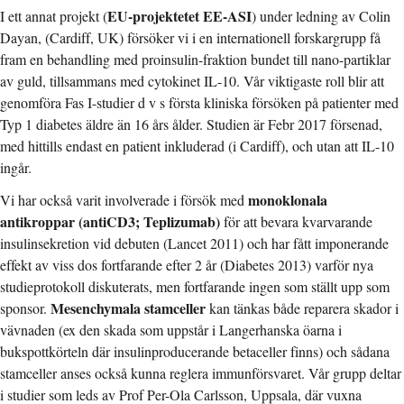
EU-projektetet EE-ASI
I ett annat projekt (
) under ledning av Colin
Dayan, (Cardiff, UK) försöker vi i en internationell forskargrupp få
fram en behandling med proinsulin-fraktion bundet till nano-partiklar
av guld, tillsammans med cytokinet IL-10. Vår viktigaste roll blir att
genomföra Fas I-studier d v s första kliniska försöken på patienter med
Typ 1 diabetes äldre än 16 års ålder. Studien är Febr 2017 försenad,
med hittills endast en patient inkluderad (i Cardiff), och utan att IL-10
ingår.
monoklonala
Vi har också varit involverade i försök med
antikroppar (antiCD3; Teplizumab)
för att bevara kvarvarande
insulinsekretion vid debuten (Lancet 2011) och har fått imponerande
effekt av viss dos fortfarande efter 2 år (Diabetes 2013) varför nya
studieprotokoll diskuterats, men fortfarande ingen som ställt upp som
Mesenchymala stamceller
sponsor.
kan tänkas både reparera skador i
vävnaden (ex den skada som uppstår i Langerhanska öarna i
bukspottkörteln där insulinproducerande betaceller finns) och sådana
stamceller anses också kunna reglera immunförsvaret. Vår grupp deltar
i studier som leds av Prof Per-Ola Carlsson, Uppsala, där vuxna