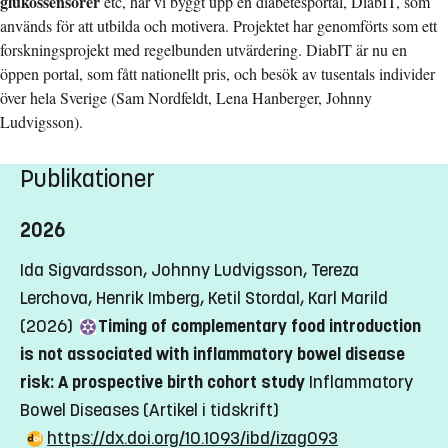
glukossensorer
etc, har vi byggt upp en diabetesportal, DiabIT, som
används för att utbilda och motivera. Projektet har genomförts som ett
forskningsprojekt med regelbunden utvärdering. DiabIT är nu en
öppen portal, som fått nationellt pris, och besök av tusentals individer
över hela Sverige (Sam Nordfeldt, Lena Hanberger, Johnny
Ludvigsson).
Publikationer
2026
Ida Sigvardsson, Johnny Ludvigsson, Tereza
Lerchova, Henrik Imberg, Ketil Stordal, Karl Marild
(2026)
Timing of complementary food introduction
is not associated with inflammatory bowel disease
risk: A prospective birth cohort study
Inflammatory
Bowel Diseases
(Artikel i tidskrift)
https://dx.doi.org/10.1093/ibd/izag093