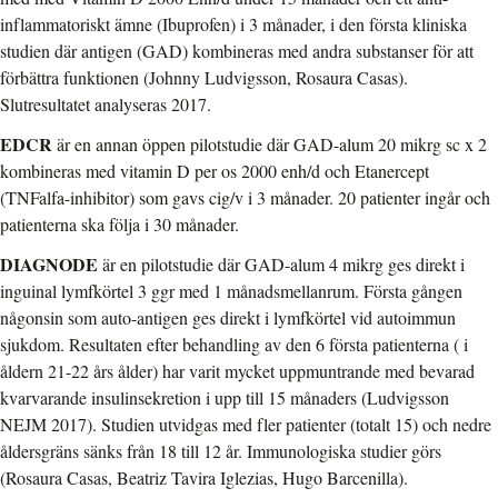
inflammatoriskt ämne (Ibuprofen) i 3 månader, i den första kliniska
studien där antigen (GAD) kombineras med andra substanser för att
förbättra funktionen (Johnny Ludvigsson, Rosaura Casas).
Slutresultatet analyseras 2017.
EDCR
är en annan öppen pilotstudie där GAD-alum 20 mikrg sc x 2
kombineras med vitamin D per os 2000 enh/d och Etanercept
(TNFalfa-inhibitor) som gavs cig/v i 3 månader. 20 patienter ingår och
patienterna ska följa i 30 månader.
DIAGNODE
är en pilotstudie där GAD-alum 4 mikrg ges direkt i
inguinal lymfkörtel 3 ggr med 1 månadsmellanrum. Första gången
någonsin som auto-antigen ges direkt i lymfkörtel vid autoimmun
sjukdom. Resultaten efter behandling av den 6 första patienterna ( i
åldern 21-22 års ålder) har varit mycket uppmuntrande med bevarad
kvarvarande insulinsekretion i upp till 15 månaders (Ludvigsson
NEJM 2017). Studien utvidgas med fler patienter (totalt 15) och nedre
åldersgräns sänks från 18 till 12 år. Immunologiska studier görs
(Rosaura Casas, Beatriz Tavira Iglezias, Hugo Barcenilla).