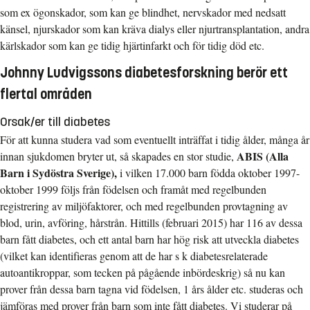
som ex ögonskador, som kan ge blindhet, nervskador med nedsatt
känsel, njurskador som kan kräva dialys eller njurtransplantation, andra
kärlskador som kan ge tidig hjärtinfarkt och för tidig död etc.
Johnny Ludvigssons diabetesforskning berör ett
flertal områden
Orsak/er till diabetes
För att kunna studera vad som eventuellt inträffat i tidig ålder, många år
ABIS (Alla
innan sjukdomen bryter ut, så skapades en stor studie,
Barn i Sydöstra Sverige),
i vilken 17.000 barn födda oktober 1997-
oktober 1999 följs från födelsen och framåt med regelbunden
registrering av miljöfaktorer, och med regelbunden provtagning av
blod, urin, avföring, hårstrån. Hittills (februari 2015) har 116 av dessa
barn fått diabetes, och ett antal barn har hög risk att utveckla diabetes
(vilket kan identifieras genom att de har s k diabetesrelaterade
autoantikroppar, som tecken på pågående inbördeskrig) så nu kan
prover från dessa barn tagna vid födelsen, 1 års ålder etc. studeras och
jämföras med prover från barn som inte fått diabetes. Vi studerar på