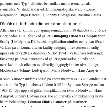
patienter med Typ 1 diabetes behandlats med mesenchymala
stamceller. Vi studerar därvid det immunologiska svaret (Louise
Magnusson, Hugo Barcenilla, Johnny Ludvigsson, Rosaura Casas).
Försök att förhindra diabeteskomplikationer
Alla barn i vår kliniks upptagningsområde som fått diabetes före 15 års
Linköping Diabetes Complication
ålder, sedan 1960, följs vad gäller
Study
(Linköpings Diabeteskomplikationsstudie)
och vi var först i
världen på att kunna visa en kraftig nedgång i frekvensen allvarlig
njurskada efter 20 års diabetes (NEJM 1994). Vi bedriver fortfarande
forskning på dessa patienter vad gäller ögonskador, njurskador,
nervskador och effekten av allvarliga hypoglykemier (dvs för lågt
blodsocker) (Johnny Ludvigsson, Maria Nordwall, Hans Arnqvist).
Komplikationer studeras också på andra material ex i VISS-studien där
alla som fått Typ 1 diabetes i åldern 0-35 år i Sydöstra Sverige mellan
1983-87 följs upp vad gäller komplikationer (Maria Nordwall, Hans
Arnqvist, Johnny Ludvigsson). För att undvika komplikationer krävs
kliniska studier på insuliner,
bättre behandling. Förutom