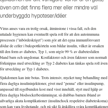
även om det finns flera mer eller mindre väl
underbyggda hypoteser/idéer.
Virus anses vara en trolig orsak, åtminstone i vissa fall, och den
uttalade hygienen kan eventuellt spela roll för att den autoimmuna
processen (”inbördeskriget”) som gör att det egna immunförsvaret
dödar de celler i bukspottkörteln som bildar insulin, vilket är orsaken
till den form av diabetes, Typ 1, som utgör 99 % av diabetesfallen
bland barn och ungdomar. Kostfaktorer och även faktorer som normalt
förknippas med utveckling av Typ 2 diabetes kan tänkas spela roll även
för utveckling av Typ 1 diabetes.
Sjukdomen kan inte botas. Trots intensiv, mycket tung behandling med
flera dagliga insulininjektioner, givet med "penna" eller insulinpump,
anpassad till regelbunden kost med visst innehåll, styrt med hjälp av
flera dagliga blodsockerbestämningar, så drabbas barnen ibland av
allvarliga akuta komplikationer (insulinchock respektive diabeteskoma)
som kan vara livshotande, och på sikt få åtskilliga svåra komplikationer