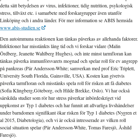
detta sätt betydelsen av virus, infektioner, tidig nutrition, psykologisk
stress, tillväxt etc. i samarbete med forskargrupper även utanför
Linköping och i andra länder. För mer information se ABIS hemsida
www.abis-studien.se
Den autoimmuna reaktionen kan tänkas påverkas av allehanda faktorer.
Infektioner har misstänkts lång tid och vi forskar vidare (Malin
Ördberg, Jeanette Wahlberg Hughes), och inte minst tarmfloran kan
tänkas påverka immunförsvarets mognad och spelar roll för ev angrepp
på pankreas (Pär Andersson-White; samverkan med prof Eric Triplett,
University South Florida, Gainsville, USA). Kosten kan givetvis
påverka tarmfloran och misstänks spela roll för risken att få diabetes
(Sofia Klingberg,Göteborg, och Hilde Brekke, Oslo). Vi har också
särskilda studier som rör hur stress påverkar inbördeskriget vid
uppkomst av Typ 1 diabetes och har funnit att allvarliga livshändelser
under barndomen signifikant ökar risken för Typ 1 diabetes (Nygren et
al 2015, Diabetologia), och vi är också intresserade av vilken roll
social situation spelar (Pär Andersson-White, Tomas Faresjö, Åshild
Faresjö).