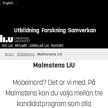
English
Utbildning
Forskning
Samverkan
Våga satsa på drömmen.
Hem
Om LiU
Den du alltid haft eller nyss upptäckt.
Aktuellt
Jobba på LiU
Kontakt
Start
Utbildning
Malmstens LiU
Malmstens LiU
Möbelnörd? Det är vi med. På
Malmstens kan du välja mellan tre
kandidatprogram som alla