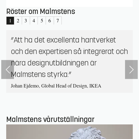
Röster om Malmstens
1
2
3
4
5
6
7
”Att ha det excellenta hantverket
och den expertisen så integrerat och
nära designutbildningen är
Malmstens styrka.”
Johan Ejdemo, Global Head of Design, IKEA
Malmstens vårutställningar