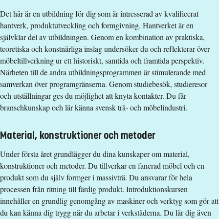
Nivå
Grundnivå
Det här är en utbildning för dig som är intresserad av kvalificerat
Undervisningsform
Campusförlagd
hantverk, produktutveckling och formgivning. Hantverket är en
Undervisningsspråk
Svenska
självklar del av utbildningen. Genom en kombination av praktiska,
Anmälningskod
LIU-50142
teoretiska och konstnärliga inslag undersöker du och reflekterar över
möbeltillverkning ur ett historiskt, samtida och framtida perspektiv.
Förkunskapskrav
Närheten till de andra utbildningsprogrammen är stimulerande med
samverkan över programgränserna. Genom studiebesök, studieresor
Grundläggande behörighet på grundnivå.
och utställningar ges du möjlighet att knyta kontakter. Du får
Dokumenterad konstnärlig och teknisk förmåga.
branschkunskap och lär känna svensk trä- och möbelindustri.
Alternativt urval
Material, konstruktioner och metoder
Ingen antagning via betyg eller högskoleprov.
Under första året grundlägger du dina kunskaper om material,
Ansökningsinformation om det alternativa urvalet finns längre
konstruktioner och metoder. Du tillverkar en fanerad möbel och en
ner på denna sida.
produkt som du själv formger i massivträ. Du ansvarar för hela
Examen
processen från ritning till färdig produkt. Introduktionskursen
innehåller en grundlig genomgång av maskiner och verktyg som gör att
Kandidatexamen med huvudområde Möbelsnickeri
du kan känna dig trygg när du arbetar i verkstäderna. Du lär dig även