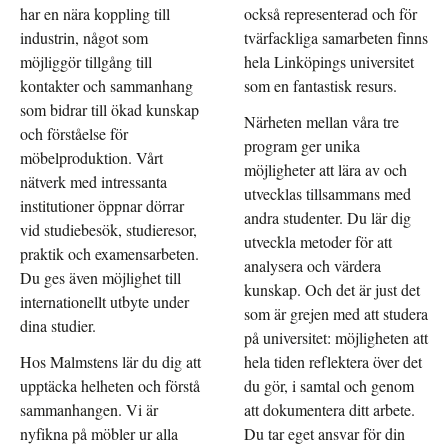
har en nära koppling till
också representerad och för
industrin, något som
tvärfackliga samarbeten finns
möjliggör tillgång till
hela Linköpings universitet
kontakter och sammanhang
som en fantastisk resurs.
som bidrar till ökad kunskap
Närheten mellan våra tre
och förståelse för
program ger unika
möbelproduktion. Vårt
möjligheter att lära av och
nätverk med intressanta
utvecklas tillsammans med
institutioner öppnar dörrar
andra studenter. Du lär dig
vid studiebesök, studieresor,
utveckla metoder för att
praktik och examensarbeten.
analysera och värdera
Du ges även möjlighet till
kunskap. Och det är just det
internationellt utbyte under
som är grejen med att studera
dina studier.
på universitet: möjligheten att
Hos Malmstens lär du dig att
hela tiden reflektera över det
upptäcka helheten och förstå
du gör, i samtal och genom
sammanhangen. Vi är
att dokumentera ditt arbete.
nyfikna på möbler ur alla
Du tar eget ansvar för din