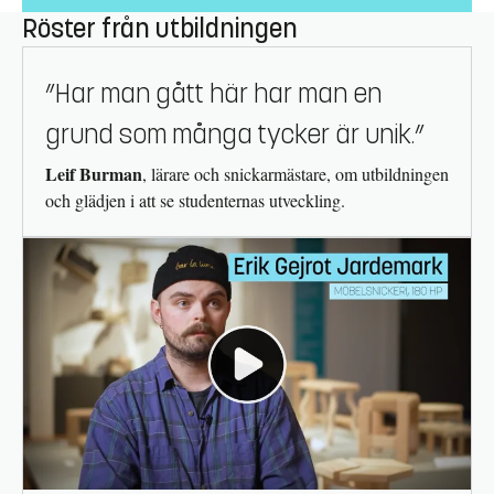
Möbelsnickeri inkl.
51.5
Röster från utbildningen
praktik
Stil- och
10
designhistoria
”Har man gått här har man en
Materiallära och
grund som många tycker är unik.”
6.5
tillverkningstekniker
Digitala verktyg
6.5
Leif Burman
, lärare och snickarmästare, om utbildningen
och glädjen i att se studenternas utveckling.
Visuell
kommunikation och
6.5
gestaltning
Produktutveckling
6.5
och ekonomi
Examensarbete
12.5