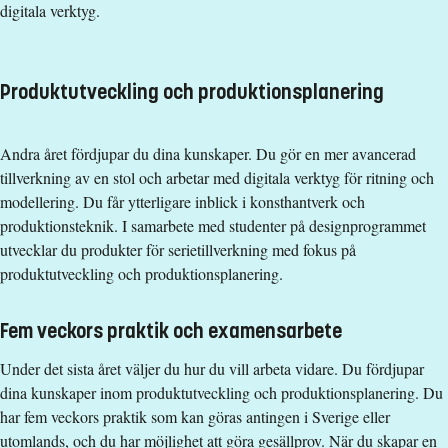
Studieavgift
digitala verktyg.
951000 kr - OBS! Studieavgifter gäller bara för studenter
utanför EU/EES och Schweiz.
Produktutveckling och produktionsplanering
Utbildnings- och programplan
Andra året fördjupar du dina kunskaper. Du gör en mer avancerad
tillverkning av en stol och arbetar med digitala verktyg för ritning och
modellering. Du får ytterligare inblick i konsthantverk och
produktionsteknik. I samarbete med studenter på designprogrammet
utvecklar du produkter för serietillverkning med fokus på
produktutveckling och produktionsplanering.
Fem veckors praktik och examensarbete
Under det sista året väljer du hur du vill arbeta vidare. Du fördjupar
dina kunskaper inom produktutveckling och produktionsplanering. Du
har fem veckors praktik som kan göras antingen i Sverige eller
utomlands, och du har möjlighet att göra gesällprov. När du skapar en