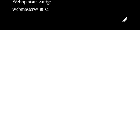
Webbplatsansvarig:
webmaster@liu.se
Redig