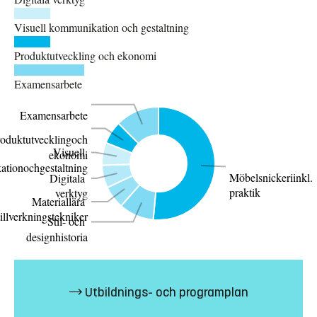
Visuell kommunikation och gestaltning
Produktutveckling och ekonomi
Examensarbete
Examensarbete
oduktutvecklingoch
Visuell
ekonomi
tionochgestaltning
Möbelsnickeriinkl.
Digitala
praktik
verktyg
Materiallära
illverkningstekniker
Stil- och
designhistoria
Bar
graph
Label
Value
Utbildnings- och programplan
data