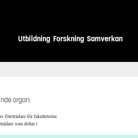
Utbildning
Forskning
Samverkan
ande organ.
v företrädare för fakulteterna
trädare som deltar i