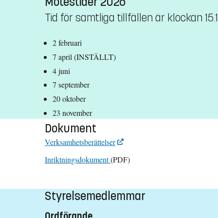
Mötestider 2026
Tid för samtliga tillfällen är klockan 1
2 februari
7 april (INSTÄLLT)
4 juni
7 september
20 oktober
23 november
Dokument
Verksamhetsberättelser
Inriktningsdokument
(PDF)
Styrelsemedlemmar
Ordförande