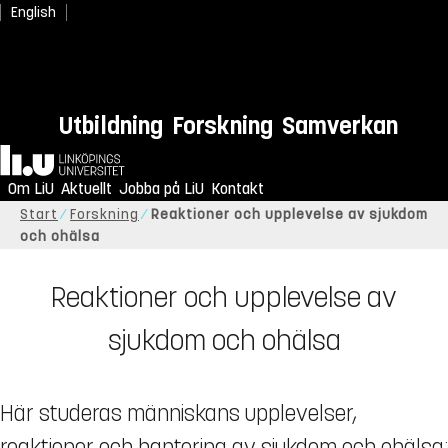
English
Utbildning
Forskning
Samverkan
Hem
Om LiU
Aktuellt
Jobba på LiU
Kontakt
Start
Forskning
Reaktioner och upplevelse av sjukdom
och ohälsa
Reaktioner och upplevelse av
sjukdom och ohälsa
Här studeras människans upplevelser,
reaktioner och hantering av sjukdom och ohälsa;