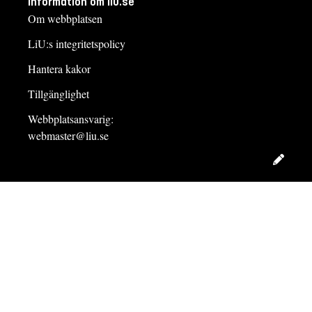
Information om liu.se
Om webbplatsen
LiU:s integritetspolicy
Hantera kakor
Tillgänglighet
Webbplatsansvarig:
webmaster@liu.se
Redig