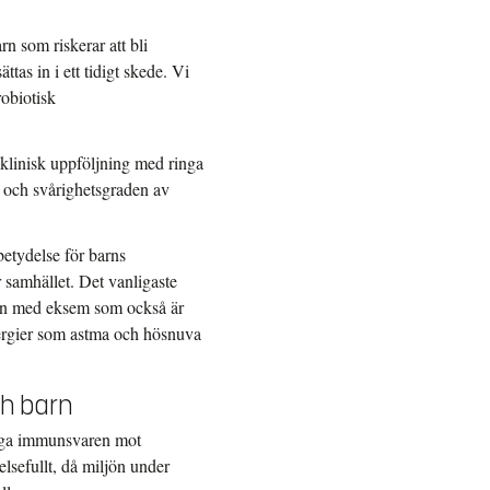
n som riskerar att bli
ttas in i ett tidigt skede. Vi
obiotisk
klinisk uppföljning med ringa
n och svårighetsgraden av
betydelse för barns
samhället. Det vanligaste
arn med eksem som också är
lergier som astma och hösnuva
ch barn
diga immunsvaren mot
lsefullt, då miljön under