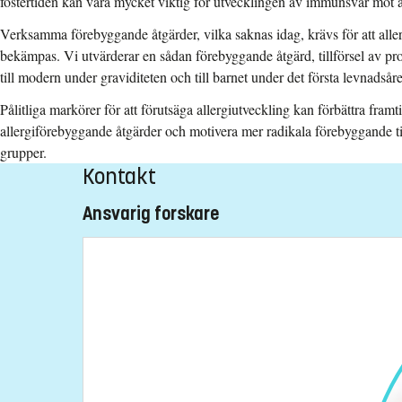
fostertiden kan vara mycket viktig för utvecklingen av immunsvar mot a
Verksamma förebyggande åtgärder, vilka saknas idag, krävs för att all
bekämpas. Vi utvärderar en sådan förebyggande åtgärd, tillförsel av pro
till modern under graviditeten och till barnet under det första levnadsåre
Pålitliga markörer för att förutsäga allergiutveckling kan förbättra fram
allergiförebyggande åtgärder och motivera mer radikala förebyggande til
grupper.
Kontakt
Ansvarig forskare