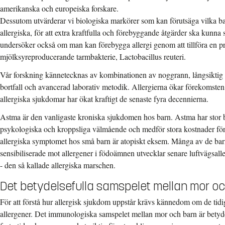
amerikanska och europeiska forskare.
Dessutom utvärderar vi biologiska markörer som kan förutsäga vilka bar
allergiska, för att extra kraftfulla och förebyggande åtgärder ska kunna sä
undersöker också om man kan förebygga allergi genom att tillföra en pr
mjölksyreproducerande tarmbakterie, Lactobacillus reuteri.
Vår forskning kännetecknas av kombinationen av noggrann, långsiktig 
bortfall och avancerad laborativ metodik. Allergierna ökar förekomste
allergiska sjukdomar har ökat kraftigt de senaste fyra decennierna.
Astma är den vanligaste kroniska sjukdomen hos barn.
Astma har stor 
psykologiska och kroppsliga välmående och medför stora kostnader för 
allergiska symptomet hos små barn är atopiskt eksem. Många av de b
sensibiliserade mot allergener i födoämnen utvecklar senare luftvägsal
- den så kallade allergiska marschen.
Det betydelsefulla samspelet mellan mor o
För att förstå hur allergisk sjukdom uppstår krävs kännedom om de ti
allergener. Det immunologiska samspelet mellan mor och barn är betyde