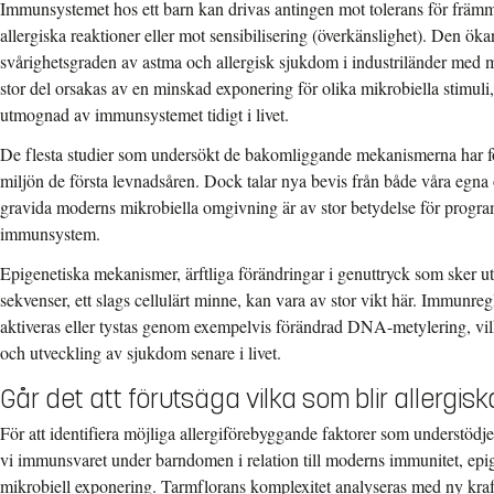
Immunsystemet hos ett barn kan drivas antingen mot tolerans för fr
allergiska reaktioner eller mot sensibilisering (överkänslighet). Den ö
svårighetsgraden av astma och allergisk sjukdom i industriländer med 
stor del orsakas av en minskad exponering för olika mikrobiella stimuli, 
utmognad av immunsystemet tidigt i livet.
De flesta studier som undersökt de bakomliggande mekanismerna har f
miljön de första levnadsåren. Dock talar nya bevis från både våra egna 
gravida moderns mikrobiella omgivning är av stor betydelse för progr
immunsystem.
Epigenetiska mekanismer, ärftliga förändringar i genuttryck som sker 
sekvenser, ett slags cellulärt minne, kan vara av stor vikt här.
Immunregl
aktiveras eller tystas genom exempelvis förändrad DNA-metylering, vil
och utveckling av sjukdom senare i livet.
Går det att förutsäga vilka som blir allergis
För att identifiera möjliga allergiförebyggande faktorer som understödje
vi immunsvaret under barndomen i relation till moderns immunitet, epig
mikrobiell exponering. Tarmflorans komplexitet analyseras med ny kraf