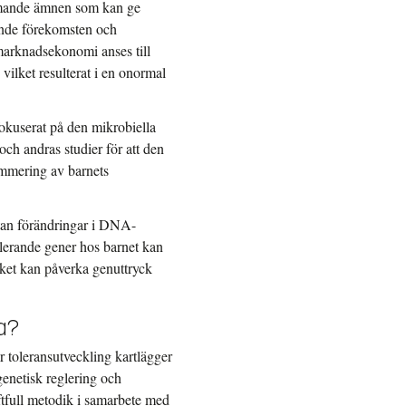
ämmande ämnen som kan ge
kande förekomsten och
marknadsekonomi anses till
vilket resulterat i en onormal
okuserat på den mikrobiella
och andras studier för att den
ammering av barnets
utan förändringar i DNA-
erande gener hos barnet kan
ket kan påverka genuttryck
ka?
r toleransutveckling kartlägger
enetisk reglering och
tfull metodik i samarbete med