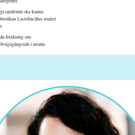
llergener.
ergi-epidemin ska kunna
biotikan Lactobacillus reuteri
t.
tida forskning om
lvägagångssätt i utsatta