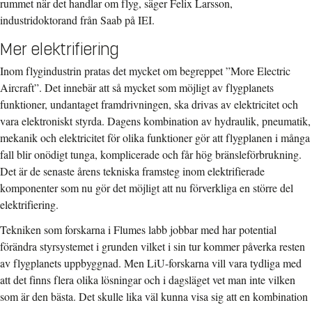
rummet när det handlar om flyg, säger Felix Larsson,
industridoktorand från Saab på IEI.
Mer elektrifiering
Inom flygindustrin pratas det mycket om begreppet ”More Electric
Aircraft”. Det innebär att så mycket som möjligt av flygplanets
funktioner, undantaget framdrivningen, ska drivas av elektricitet och
vara elektroniskt styrda. Dagens kombination av hydraulik, pneumatik,
mekanik och elektricitet för olika funktioner gör att flygplanen i många
fall blir onödigt tunga, komplicerade och får hög bränsleförbrukning.
Det är de senaste årens tekniska framsteg inom elektrifierade
komponenter som nu gör det möjligt att nu förverkliga en större del
elektrifiering.
Tekniken som forskarna i Flumes labb jobbar med har potential
förändra styrsystemet i grunden vilket i sin tur kommer påverka resten
av flygplanets uppbyggnad. Men LiU-forskarna vill vara tydliga med
att det finns flera olika lösningar och i dagsläget vet man inte vilken
som är den bästa.
Det skulle lika väl kunna visa sig att en kombination