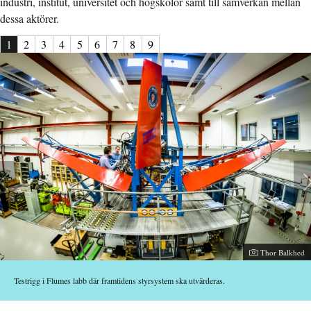
industri, institut, universitet och högskolor samt till samverkan mellan
dessa aktörer.
1
2
3
4
5
6
7
8
9
Fotograf:
Thor Balkhed
Testrigg i Flumes labb där framtidens styrsystem ska utvärderas.