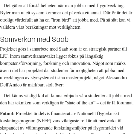
– Det gäller att förstå helheten när man jobbar med flygutveckling.
Byter man ut ett system kommer det påverka ett annat. Därför är det är
otroligt värdefullt att ha en ”iron bird” att jobba med. På så sätt kan vi
validera våra beräkningar mot verkligheten.
Samverkan med Saab
Projektet görs i samarbete med Saab som är en strategisk partner till
LiU. Inom samverkansavtalet ligger fokus på långsiktig
kompetensförsörjning, forskning och innovation. Något som märks
även i det här projektet där studenter får möjligheten att jobba med
utvecklingen av styrsystemet i sina masterprojekt, något Alessandro
Dell’Amico är märkbart stolt över:
– Det känns väldigt kul att kunna erbjuda våra studenter att jobba med
den här tekniken som verkligen är ”state of the art” – det är få förunnat.
Fotnot:
Projektet är delvis finansierat av Nationellt flygtekniskt
forskningsprogram (NFFP) vars viktigaste roll är att medverka till
skapandet av välfungerande forskningsmiljöer på flygområdet vid