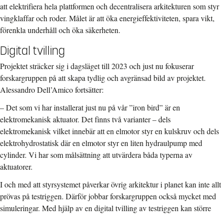
att elektrifiera hela plattformen och decentralisera arkitekturen som styr
vingklaffar och roder. Målet är att öka energieffektiviteten, spara vikt,
förenkla underhåll och öka säkerheten.
Digital tvilling
Projektet sträcker sig i dagsläget till 2023 och just nu fokuserar
forskargruppen på att skapa tydlig och avgränsad bild av projektet.
Alessandro Dell’Amico fortsätter:
– Det som vi har installerat just nu på vår ”iron bird” är en
elektromekanisk aktuator. Det finns två varianter – dels
elektromekanisk vilket innebär att en elmotor styr en kulskruv och dels
elektrohydrostatisk där en elmotor styr en liten hydraulpump med
cylinder. Vi har som målsättning att utvärdera båda typerna av
aktuatorer.
I och med att styrsystemet påverkar övrig arkitektur i planet kan inte allt
prövas på testriggen. Därför jobbar forskargruppen också mycket med
simuleringar.
Med hjälp av en digital tvilling av testriggen kan större