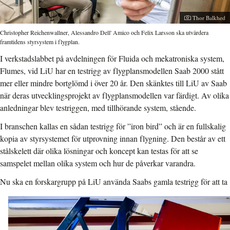
Fotograf:
Thor Balkhed
Christopher Reichenwallner, Alessandro Dell' Amico och Felix Larsson ska utvärdera
framtidens styrsystem i flygplan.
I verkstadslabbet på avdelningen för Fluida och mekatroniska system,
Flumes, vid LiU har en testrigg av flygplansmodellen Saab 2000 stått
mer eller mindre bortglömd i över 20 år. Den skänktes till LiU av Saab
när deras utvecklingsprojekt av flygplansmodellen var färdigt. Av olika
anledningar blev testriggen, med tillhörande system, stående.
I branschen kallas en sådan testrigg för ”iron bird” och är en fullskalig
kopia av styrsystemet för utprovning innan flygning. Den består av ett
stålskelett där olika lösningar och koncept kan testas för att se
samspelet mellan olika system och hur de påverkar varandra.
Nu ska en forskargrupp på LiU använda
Saabs gamla testrigg för att ta