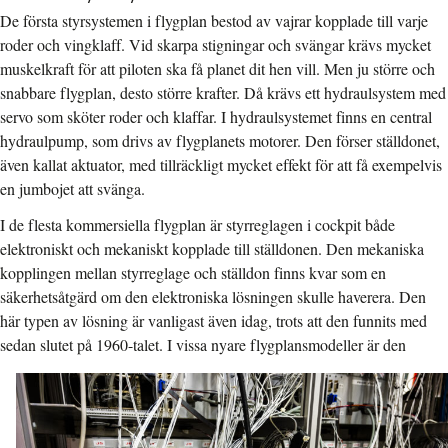
De första styrsystemen i flygplan bestod av vajrar kopplade till varje
roder och vingklaff. Vid skarpa stigningar och svängar krävs mycket
muskelkraft för att piloten ska få planet dit hen vill. Men ju större och
snabbare flygplan, desto större krafter. Då krävs ett hydraulsystem med
servo som sköter roder och klaffar. I hydraulsystemet finns en central
hydraulpump, som drivs av flygplanets motorer. Den förser ställdonet,
även kallat aktuator, med tillräckligt mycket effekt för att få exempelvis
en jumbojet att svänga.
I de flesta kommersiella flygplan är styrreglagen i cockpit både
elektroniskt och mekaniskt kopplade till ställdonen. Den mekaniska
kopplingen mellan styrreglage och ställdon finns kvar som en
säkerhetsåtgärd om den elektroniska lösningen skulle haverera. Den
här typen av lösning är vanligast även idag, trots att den funnits med
sedan slutet på 1960-talet.
I vissa nyare flygplansmodeller är den