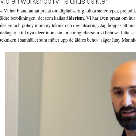
Vid en workshop ryms allas åsikter
–
Vi har bland annat pratat om digitalisering, olika stereotyper, prejud
ålderism
äldre befolkningen, det som kallas
. Vi har även pratat om hur
design och policy inom ny teknik och digitalisering. Jag hoppas att mi
deltagarna till nya idéer inom sin forskning eftersom vi behöver hitta sä
tekniken i samhället som möter upp de äldres behov, säger Ittay Mannh