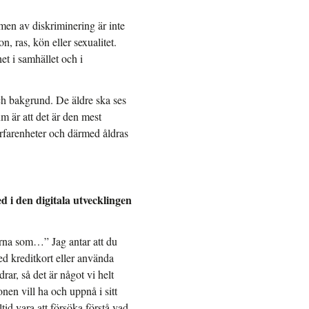
rmen av diskriminering är inte
, ras, kön eller sexualitet.
t i samhället och i
och bakgrund. De äldre ska ses
 är att det är den mest
erfarenheter och därmed åldras
 i den digitala utvecklingen
erna som…” Jag antar att du
ed kreditkort eller använda
rar, så det är något vi helt
nen vill ha och uppnå i sitt
tid vara att försöka förstå vad