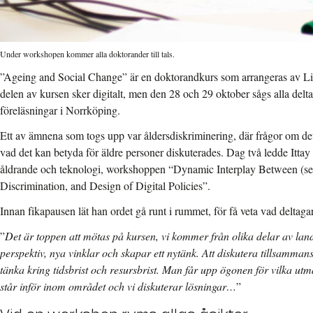
Under workshopen kommer alla doktorander till tals.
”Ageing and Social Change” är en doktorandkurs som arrangeras av Lin
delen av kursen sker digitalt, men den 28 och 29 oktober sågs alla del
föreläsningar i Norrköping.
Ett av ämnena som togs upp var åldersdiskriminering, där frågor om det
vad det kan betyda för äldre personer diskuterades. Dag två ledde Itt
åldrande och teknologi, workshoppen “Dynamic Interplay Between (s
Discrimination, and Design of Digital Policies”.
Innan fikapausen lät han ordet gå runt i rummet, för få veta vad deltaga
”
Det är toppen att mötas på kursen, vi kommer från olika delar av landet
perspektiv, nya vinklar och skapar ett nytänk. Att diskutera tillsammans g
tänka kring tidsbrist och resursbrist. Man får upp ögonen för vilka u
står inför inom området och vi diskuterar lösningar…
”