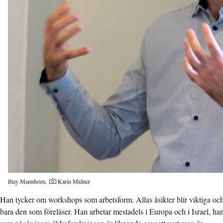
Fotograf:
Ittay Mannheim.
Karin Midner
Han tycker om workshops som arbetsform. Allas åsikter blir viktiga och a
bara den som föreläser. Han arbetar mestadels i Europa och i Israel, han