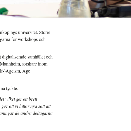
köpings universitet. Större
tagarna för workshops och
 digitaliserade samhället och
ay Mannheim, forskare inom
elf-)Ageism, Age
rna tyckte:
 vilket ger ett brett
ör att vi hittar nya sätt att
tmaningar de andra deltagarna