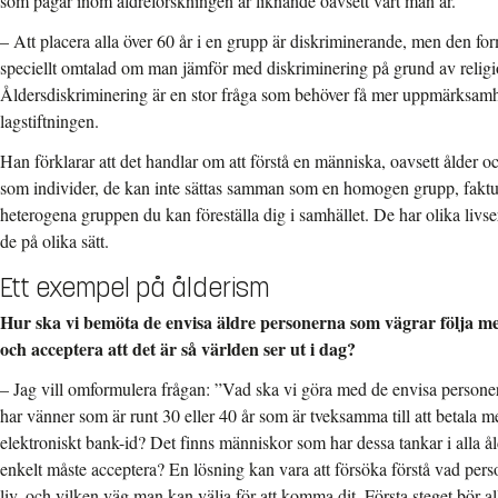
som pågår inom äldreforskningen är liknande oavsett vart man är.
– Att placera alla över 60 år i en grupp är diskriminerande, men den fo
speciellt omtalad om man jämför med diskriminering på grund av religion
Åldersdiskriminering är en stor fråga som behöver få mer uppmärksamhe
lagstiftningen.
Han förklarar att det handlar om att förstå en människa, oavsett ålder 
som individer, de kan inte sättas samman som en homogen grupp, faktum
heterogena gruppen du kan föreställa dig i samhället. De har olika livs
de på olika sätt.
Ett exempel på ålderism
Hur ska vi bemöta de envisa äldre personerna som vägrar följa med
och acceptera att det är så världen ser ut i dag?
–
Jag vill omformulera frågan: ”Vad ska vi göra med de envisa person
har vänner som är runt 30 eller 40 år som är tveksamma till att betala m
elektroniskt bank-id? Det finns människor som har dessa tankar i alla åld
enkelt måste acceptera? En lösning kan vara att försöka förstå vad perso
liv, och vilken väg man kan välja för att komma dit. Första steget bör all