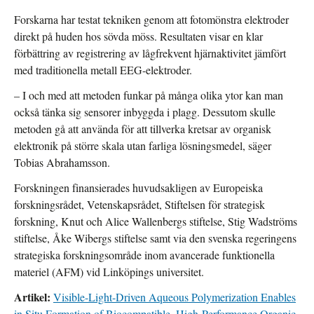
Forskarna har testat tekniken genom att fotomönstra elektroder
direkt på huden hos sövda möss. Resultaten visar en klar
förbättring av registrering av lågfrekvent hjärnaktivitet jämfört
med traditionella metall EEG-elektroder.
– I och med att metoden funkar på många olika ytor kan man
också tänka sig sensorer inbyggda i plagg. Dessutom skulle
metoden gå att använda för att tillverka kretsar av organisk
elektronik på större skala utan farliga lösningsmedel, säger
Tobias Abrahamsson.
Forskningen finansierades huvudsakligen av Europeiska
forskningsrådet, Vetenskapsrådet, Stiftelsen för strategisk
forskning, Knut och Alice Wallenbergs stiftelse, Stig Wadströms
stiftelse, Åke Wibergs stiftelse samt via den svenska regeringens
strategiska forskningsområde inom avancerade funktionella
materiel (AFM) vid Linköpings universitet.
Artikel:
Visible-Light-Driven Aqueous Polymerization Enables
in Situ Formation of Biocompatible, High-Performance Organic