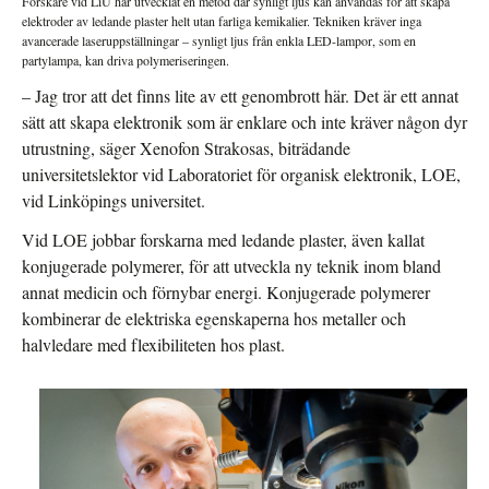
Forskare vid LiU har utvecklat en metod där synligt ljus kan användas för att skapa
elektroder av ledande plaster helt utan farliga kemikalier. Tekniken kräver inga
avancerade laseruppställningar – synligt ljus från enkla LED-lampor, som en
partylampa, kan driva polymeriseringen.
– Jag tror att det finns lite av ett genombrott här. Det är ett annat
sätt att skapa elektronik som är enklare och inte kräver någon dyr
utrustning, säger Xenofon Strakosas, biträdande
universitetslektor vid Laboratoriet för organisk elektronik, LOE,
vid Linköpings universitet.
Vid LOE jobbar forskarna med ledande plaster, även kallat
konjugerade polymerer, för att utveckla ny teknik inom bland
annat medicin och förnybar energi. Konjugerade polymerer
kombinerar de elektriska egenskaperna hos metaller och
halvledare med flexibiliteten hos plast.