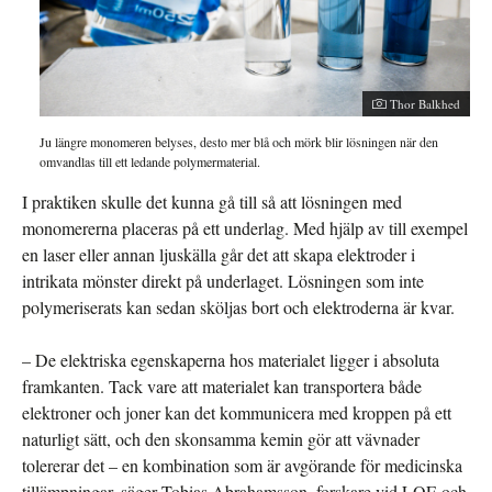
Thor Balkhed
Ju längre monomeren belyses, desto mer blå och mörk blir lösningen när den
omvandlas till ett ledande polymermaterial.
I praktiken skulle det kunna gå till så att lösningen med
monomererna placeras på ett underlag. Med hjälp av till exempel
en laser eller annan ljuskälla går det att skapa elektroder i
intrikata mönster direkt på underlaget. Lösningen som inte
polymeriserats kan sedan sköljas bort och elektroderna är kvar.
– De elektriska egenskaperna hos materialet ligger i absoluta
framkanten. Tack vare att materialet kan transportera både
elektroner och joner kan det kommunicera med kroppen på ett
naturligt sätt, och den skonsamma kemin gör att vävnader
tolererar det – en kombination som är avgörande för medicinska
tillämpningar, säger Tobias Abrahamsson, forskare vid LOE och