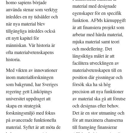
homo sapiens började
material med designade
använda stenar som verktyg
egenskaper för en specifik
inleddes en ny tidsålder och
funktion. AFMs kärnuppgift
när nya material blev
är att finansiera projekt som
tillgängliga inleddes också
arbetar med hårda material,
ett nytt kapitel för
mjuka material samt teori
människan. Vår historia är
och modellering. Det
ofta materialvetenskapens
långsiktiga målet är att
historia.
facilitera utvecklingen av
Med vikten av innovationer
materialvetenskapen till en
inom materialforskningen
position där gissningar och
som bakgrund, har Sveriges
försök ska ha så hög
regering gett Linköpings
precision att nya funktioner
universitet uppdraget att
av material ska gå att förutse
skapa en strategisk
och designas efter behov.
forskningsmiljö med fokus
Det är en stor utmaning och
på avancerade funktionella
för att maximera chanserna
material. Syftet är att möta de
till framgång finansierar