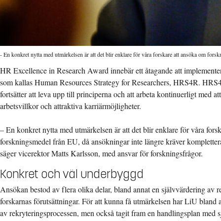
- En konkret nytta med utmärkelsen är att det blir enklare för våra forskare att ansöka om fo
HR Excellence in Research Award innebär ett åtagande att implementer
som kallas Human Resources Strategy for Researchers, HRS4R. HRS4R s
fortsätter att leva upp till principerna och att arbeta kontinuerligt med at
arbetsvillkor och attraktiva karriärmöjligheter.
– En konkret nytta med utmärkelsen är att det blir enklare för våra fors
forskningsmedel från EU, då ansökningar inte längre kräver kompletter
säger vicerektor Matts Karlsson, med ansvar för forskningsfrågor.
Konkret och väl underbyggd
Ansökan bestod av flera olika delar, bland annat en självvärdering av 
forskarnas förutsättningar. För att kunna få utmärkelsen har LiU bland a
av rekryteringsprocessen, men också tagit fram en handlingsplan med s