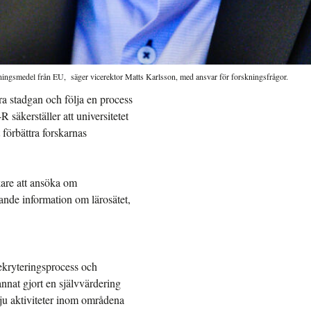
rskningsmedel från EU, säger vicerektor Matts Karlsson, med ansvar för forskningsfrågor.
a stadgan och följa en process
äkerställer att universitetet
t förbättra forskarnas
kare att ansöka om
ande information om lärosätet,
rekryteringsprocess och
nnat gjort en självvärdering
ju aktiviteter inom områdena