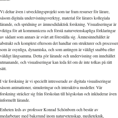
Vi deltar även i utvecklingsprojekt som tar fram resurser för lärare,
såsom digitala undervisningsverktyg, material för lärares kollegiala
lärande, och spridning av ämnesdidaktisk forskning. Visualiseringar är
viktiga för att kommunicera och förstå naturvetenskapliga förklaringar
av sådant som annars är svårt att föreställa sig. Ämnesinnehållet är
abstrakt och komplext eftersom det handlar om strukturer och processer
som är osynliga, dynamiska, och som antingen är väldigt snabba eller
väldigt långsamma. Detta gör lärande och undervisning om innehållet
utmanande, och visualiseringar kan leda fel om de inte tolkas på rätt
sätt.
I vår forskning är vi speciellt intresserade av digitala visualiseringar
såsom animationer, simuleringar och interaktiva modeller. Vår
forskning sträcker sig från förskolan till högskolan och inkluderar även
informellt lärande.
Enheten leds av professor Konrad Schönborn och består av
medarbetare med bakgrund inom naturvetenskap, medieteknik,