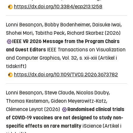
https://dx.doi.org/10.3384/ecp213.1258
Lonni Besançon, Bobby Bodenheimer, Daisuke Iwai,
Shohei Mori, Tabitha Peck, Richard Skarbez (2026)
IEEE VR 2026 Message from the Program Chairs
and Guest Editors
IEEE Transactions on Visualization
and Computer Graphics, Vol. 32, s. xii-xiii
(Artikel i
tidskrift)
https://dx.doi.org/10.1109/TVCG.2026.3673782
Lonni Besançon, Steve Claude, Nicolas Dauby,
Thomas Kesteman, Gideon Meyerowitz-Katz,
Clémence Leyrat (2026)
Randomised clinical trials
of COVID-19 vaccines are not designed to study non-
specific effects on rare mortality
iScience
(Artikel i