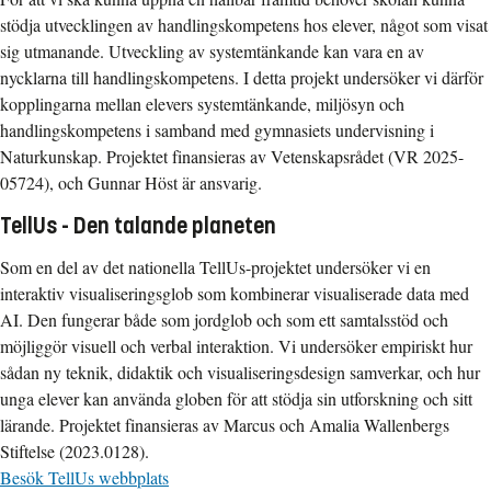
stödja utvecklingen av handlingskompetens hos elever, något som visat
sig utmanande. Utveckling av systemtänkande kan vara en av
nycklarna till handlingskompetens. I detta projekt undersöker vi därför
kopplingarna mellan elevers systemtänkande, miljösyn och
handlingskompetens i samband med gymnasiets undervisning i
Naturkunskap. Projektet finansieras av Vetenskapsrådet (VR 2025-
05724), och Gunnar Höst är ansvarig.
TellUs - Den talande planeten
Som en del av det nationella TellUs-projektet undersöker vi en
interaktiv visualiseringsglob som kombinerar visualiserade data med
AI. Den fungerar både som jordglob och som ett samtalsstöd och
möjliggör visuell och verbal interaktion. Vi undersöker empiriskt hur
sådan ny teknik, didaktik och visualiseringsdesign samverkar, och hur
unga elever kan använda globen för att stödja sin utforskning och sitt
lärande. Projektet finansieras av Marcus och Amalia Wallenbergs
Stiftelse (2023.0128).
Besök TellUs webbplats