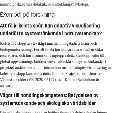
naturvetenskapernas didaktik, och utbildningspsykologi.
Exempel på forskning
Att följa kolets spår: Kan adaptiv visualisering
underlätta systemtänkande i naturvetenskap?
Kolets kretslopp är ett viktigt innehåll i högstadiets kemi- och
biologiundervisning. För att förstå hur kol cirkulerar mellan olika
reservoarer, och hur människans ingrepp i detta kretslopp leder till
global uppvärmning, behöver elever utveckla sitt systemtänkande. I
projektet undersöker vi hur interaktion med en adaptiv visualisering av
kolets kretslopp kan stödja detta lärande. Projektet finansieras av
Vetenskapsrådet (VR 2020-05147), och Konrad Schönborn är
ansvarig.
Vägar till handlingskompetens: Betydelsen av
systemtänkande och ekologiska världsbilder
För att vi ska kunna uppnå en hållbar framtid behöver skolan kunna