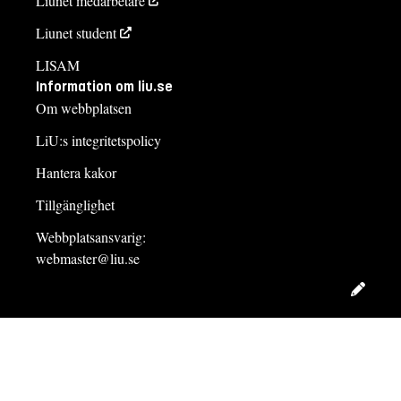
Liunet medarbetare
Liunet student
LISAM
Information om liu.se
Om webbplatsen
LiU:s integritetspolicy
Hantera kakor
Tillgänglighet
Webbplatsansvarig:
webmaster@liu.se
Redig