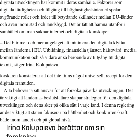
digitala utvecklingen har kommit i deras samhälle. Faktorer som
digitala färdigheter och tillgång till höghastighetsinternet spelar
avgörande roller och leder till betydande skillnader mellan EU-länder
och även inom stad och landsbygd. Det är lätt att hamna utanför i
samhället om man saknar internet och digitala kunskaper
–
Det blir mer och mer angeläget att minimera den digitala klyftan
mellan länderna i EU. Utbildning, finansiella tjänster, hälsovård, media,
kommunikation och så vidare är så beroende av tillgång till digital
teknik,
säger Irina Kolupaieva.
forskaren konstaterar att det inte finns något universellt recept för den
digitala framtiden.
– A
lla behöver ta sitt ansvar för att försöka påverka utvecklingen. Det
är viktigt att ländernas beslutsfattare skapar strategier för den digitala
utvecklingen och detta sker på olika sätt i varje land. I denna reglering
är det viktigt att staten fokuserar på hållbarhet och konkurrenskraft
både inom landet och på global nivå.
Irina Kolupaieva berättar om sin