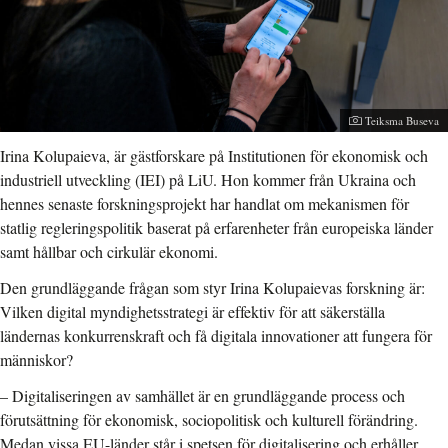
Fotograf:
Teiksma Buseva
Irina Kolupaieva, är gästforskare på Institutionen för ekonomisk och
industriell utveckling (IEI) på LiU. Hon kommer från Ukraina och
hennes senaste forskningsprojekt har handlat om mekanismen för
statlig regleringspolitik baserat på erfarenheter från europeiska länder
samt hållbar och cirkulär ekonomi.
Den grundläggande frågan som styr Irina Kolupaievas forskning är
:
Vilken digital myndighetsstrategi är effektiv för att säkerställa
ländernas konkurrenskraft och få digitala innovationer att fungera för
människor?
– Digitaliseringen av samhället är en grundläggande process och
förutsättning för ekonomisk, sociopolitisk och kulturell förändring.
Medan vissa EU-länder står i spetsen för digitalisering och erhåller