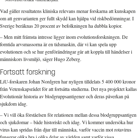
Vad gäller resultatens kliniska relevans menar forskarna att kunskapen
om att genvarianten ger fullt skydd kan hjälpa vid riskbedömningar. I
Sverige beräknas 20 procent av befolkningen ha dubbla kopior.
– Men mitt främsta intresse ligger inom evolutionsforskningen. De
forntida arvsmassorna är en tidsmaskin, där vi kan spela upp
evolutionen och se hur genförändringar går att koppla till händelser i
människors livsmiljö, säger Hugo Zeberg.
Fortsatt forskning
LiU-forskaren Johan Nordgren har nyligen tilldelats 5 400 000 kronor
från Vetenskapsrådet för att fortsätta studierna. Det nya projektet kallas
Evolutionär historia av blodgruppsantigener och deras påverkan på
sjukdom idag.
– Vi vill öka förståelsen för relationen mellan dessa blodgruppsantigen
och sjukdomar – både historiskt och idag. Vi kommer undersöka hur
virus kan spridas från djur till människa, varför vaccin mot rotavirus
fungerar olika bra i olika delar av världen samt varför vissa