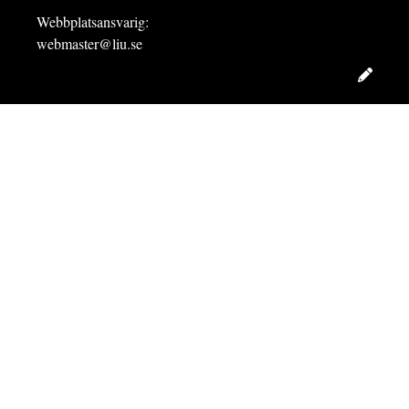
Webbplatsansvarig:
webmaster@liu.se
Redig