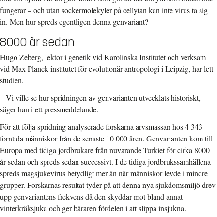
fungerar – och utan sockermolekyler på cellytan kan inte virus ta sig
in. Men hur spreds egentligen denna genvariant?
8000 år sedan
Hugo Zeberg, lektor i genetik vid Karolinska Institutet och verksam
vid Max Planck-institutet för evolutionär antropologi i Leipzig, har lett
studien.
– Vi ville se hur spridningen av genvarianten utvecklats historiskt,
säger han i ett pressmeddelande.
För att följa spridning analyserade forskarna arvsmassan hos 4 343
forntida människor från de senaste 10 000 åren. Genvarianten kom till
Europa med tidiga jordbrukare från nuvarande Turkiet för cirka 8000
år sedan och spreds sedan successivt. I de tidiga jordbrukssamhällena
spreds magsjukevirus betydligt mer än när människor levde i mindre
grupper. Forskarnas resultat tyder på att denna nya sjukdomsmiljö drev
upp genvariantens frekvens då den skyddar mot bland annat
vinterkräksjuka och ger bäraren fördelen i att slippa insjukna.