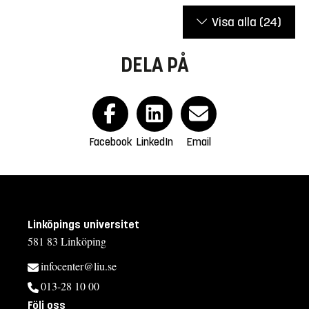
Visa alla
(24)
DELA PÅ
Facebook
LinkedIn
Email
Linköpings universitet
581 83 Linköping
infocenter@liu.se
013-28 10 00
Följ oss