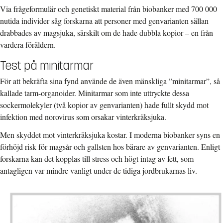
Via frågeformulär och genetiskt material från biobanker med 700 000
nutida individer såg forskarna att personer med genvarianten sällan
drabbades av magsjuka, särskilt om de hade dubbla kopior – en från
vardera föräldern.
Test på minitarmar
För att bekräfta sina fynd använde de även mänskliga ”minitarmar”, så
kallade tarm-organoider. Minitarmar som inte uttryckte dessa
sockermolekyler (två kopior av genvarianten) hade fullt skydd mot
infektion med norovirus som orsakar vinterkräksjuka.
Men skyddet mot vinterkräksjuka kostar. I moderna biobanker syns en
förhöjd risk för magsår och gallsten hos bärare av genvarianten. Enligt
forskarna kan det kopplas till stress och högt intag av fett, som
antagligen var mindre vanligt under de tidiga jordbrukarnas liv.