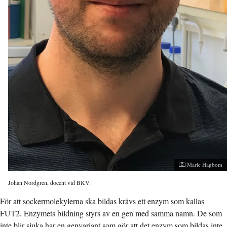
Fotograf:
Marie Hagbom
Johan Nordgren, docent vid BKV.
För att sockermolekylerna ska bildas krävs ett enzym som kallas
FUT2. Enzymets bildning styrs av en gen med samma namn. De som
inte blir sjuka har en genvariant som gör att det enzym som bildas inte