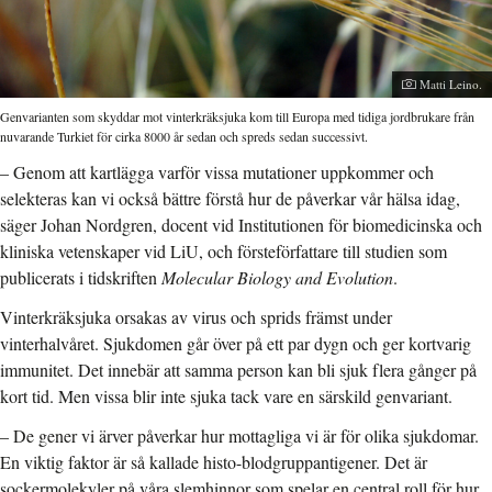
Fotograf:
Matti Leino.
Genvarianten som skyddar mot vinterkräksjuka kom till Europa med tidiga jordbrukare från
nuvarande Turkiet för cirka 8000 år sedan och spreds sedan successivt.
– Genom att kartlägga varför vissa mutationer uppkommer och
selekteras kan vi också bättre förstå hur de påverkar vår hälsa idag,
säger Johan Nordgren, docent vid Institutionen för biomedicinska och
kliniska vetenskaper vid LiU, och försteförfattare till studien som
publicerats i tidskriften
Molecular Biology and Evolution
.
Vinterkräksjuka orsakas av virus och sprids främst under
vinterhalvåret. Sjukdomen går över på ett par dygn och ger kortvarig
immunitet. Det innebär att samma person kan bli sjuk flera gånger på
kort tid. Men vissa blir inte sjuka tack vare en särskild genvariant.
– De gener vi ärver påverkar hur mottagliga vi är för olika sjukdomar.
En viktig faktor är så kallade histo-blodgruppantigener. Det är
sockermolekyler på våra slemhinnor som spelar en central roll för hur