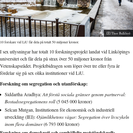
Fotograf:
Thor Balkhed
10 forskare vid LiU får dela på totalt 50 miljoner kronor.
I sex utlysningar har totalt 10 forskningsprojekt landat vid Linköpings
universitet och får dela på strax över 50 miljoner kronor från
Vetenskapsrådet. Projektbidragen som löper över tre eller fyra år
fördelar sig på sex olika institutioner vid LiU.
Forskning om segregation och utanförskap:
Siddartha Aradhya:
Att förstå sociala gränser genom partnerval:
Bostadssegregationens roll
(5 045 000 kronor)
Selcan Mutgan, Institutionen för ekonomisk och industriell
utveckling (IEI):
Ojämlikhetens vägar: Segregation över livscykeln
inom flera domäner
(6 793 000 kronor)
Forskning om demokrati och samhällelig motståndskraft: