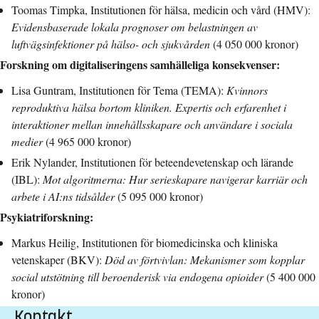
Toomas Timpka, Institutionen för hälsa, medicin och vård (HMV):
Evidensbaserade lokala prognoser om belastningen av
luftvägsinfektioner på hälso- och sjukvården
(4 050 000 kronor)
Forskning om digitaliseringens samhälleliga konsekvenser:
Lisa Guntram, Institutionen för Tema (TEMA):
Kvinnors
reproduktiva hälsa bortom kliniken. Expertis och erfarenhet i
interaktioner mellan innehållsskapare och användare i sociala
medier
(4 965 000 kronor)
Erik Nylander, Institutionen för beteendevetenskap och lärande
(IBL):
Mot algoritmerna: Hur serieskapare navigerar karriär och
arbete i AI:ns tidsålder
(5 095 000 kronor)
Psykiatriforskning:
Markus Heilig, Institutionen för biomedicinska och kliniska
vetenskaper (BKV):
Död av förtvivlan: Mekanismer som kopplar
social utstötning till beroenderisk via endogena opioider
(5 400 000
kronor)
Kontakt