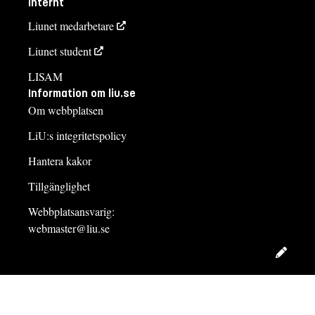
Internt
Liunet medarbetare
Liunet student
LISAM
Information om liu.se
Om webbplatsen
LiU:s integritetspolicy
Hantera kakor
Tillgänglighet
Webbplatsansvarig:
webmaster@liu.se
Redig