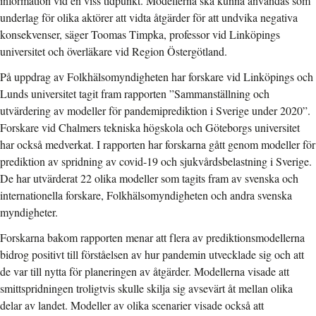
information vid en viss tidpunkt. Modellerna ska kunna användas som
underlag för olika aktörer att vidta åtgärder för att undvika negativa
konsekvenser, säger Toomas Timpka, professor vid Linköpings
universitet och överläkare vid Region Östergötland.
På uppdrag av Folkhälsomyndigheten har forskare vid Linköpings och
Lunds universitet tagit fram rapporten ”Sammanställning och
utvärdering av modeller för pandemiprediktion i Sverige under 2020”.
Forskare vid Chalmers tekniska högskola och Göteborgs universitet
har också medverkat. I rapporten har forskarna gått genom modeller för
prediktion av spridning av covid-19 och sjukvårdsbelastning i Sverige.
De har utvärderat 22 olika modeller som tagits fram av svenska och
internationella forskare, Folkhälsomyndigheten och andra svenska
myndigheter.
Forskarna bakom rapporten menar att flera av prediktionsmodellerna
bidrog positivt till förståelsen av hur pandemin utvecklade sig och att
de var till nytta för planeringen av åtgärder. Modellerna visade att
smittspridningen troligtvis skulle skilja sig avsevärt åt mellan olika
delar av landet. Modeller av olika scenarier visade också att