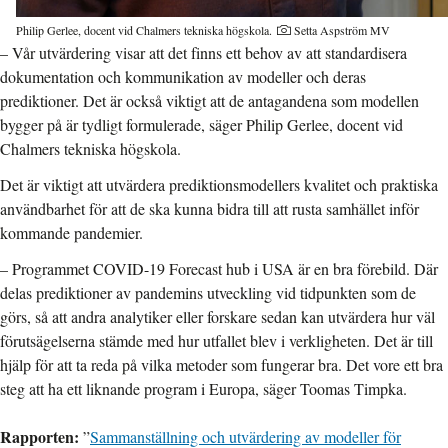
Philip Gerlee, docent vid Chalmers tekniska högskola.
Setta Aspström MV
– Vår utvärdering visar att det finns ett behov av att standardisera
dokumentation och kommunikation av modeller och deras
prediktioner. Det är också viktigt att de antagandena som modellen
bygger på är tydligt formulerade, säger Philip Gerlee, docent vid
Chalmers tekniska högskola.
Det är viktigt att utvärdera prediktionsmodellers kvalitet och praktiska
användbarhet för att de ska kunna bidra till att rusta samhället inför
kommande pandemier.
– Programmet COVID-19 Forecast hub i USA är en bra förebild. Där
delas prediktioner av pandemins utveckling vid tidpunkten som de
görs, så att andra analytiker eller forskare sedan kan utvärdera hur väl
förutsägelserna stämde med hur utfallet blev i verkligheten. Det är till
hjälp för att ta reda på vilka metoder som fungerar bra. Det vore ett bra
steg att ha ett liknande program i Europa, säger Toomas Timpka.
Rapporten:
”
Sammanställning och utvärdering av modeller för