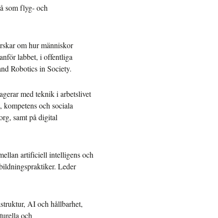
så som flyg- och
 Forskar om hur människor
för labbet, i offentliga
d Robotics in Society.
agerar med teknik i arbetslivet
, kompetens och sociala
org, samt på digital
ellan artificiell intelligens och
ildningspraktiker. Leder
astruktur, AI och hållbarhet,
turella och