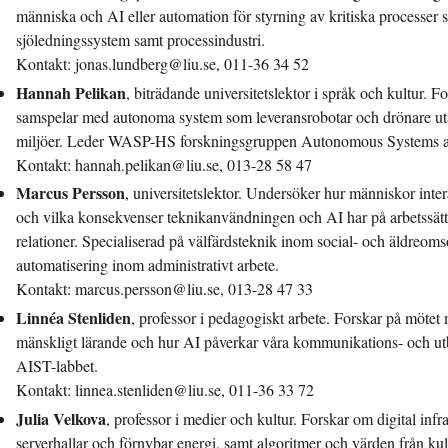
människa och AI eller automation för styrning av kritiska processer 
sjöledningssystem samt processindustri.
Kontakt: jonas.lundberg@liu.se, 011-36 34 52
Hannah Pelikan
, biträdande universitetslektor i språk och kultur.
samspelar med autonoma system som leveransrobotar och drönare utan
miljöer. Leder WASP-HS forskningsgruppen Autonomous Systems an
Kontakt: hannah.pelikan@liu.se, 013-28 58 47
Marcus Persson
, universitetslektor. Undersöker hur människor inter
och vilka konsekvenser teknikanvändningen och AI har på arbetssätt
relationer. Specialiserad på välfärdsteknik inom social- och äldreoms
automatisering inom administrativt arbete.
Kontakt: marcus.persson@liu.se, 013-28 47 33
Linnéa Stenliden
, professor i pedagogiskt arbete. Forskar på mötet m
mänskligt lärande och hur AI påverkar våra kommunikations- och utb
AIST-labbet.
Kontakt: linnea.stenliden@liu.se, 011-36 33 72
Julia Velkova
, professor i medier och kultur. Forskar om digital infr
serverhallar och förnybar energi, samt algoritmer och värden från kul