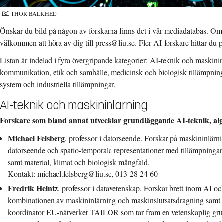
THOR BALKHED
Önskar du bild på någon av forskarna finns det i vår mediadatabas. Om 
välkommen att höra av dig till press@liu.se. Fler AI-forskare hittar du 
Listan är indelad i fyra övergripande kategorier: AI-teknik och maskin
kommunikation, etik och samhälle, medicinsk och biologisk tillämpni
system och industriella tillämpningar.
AI-teknik och maskininlärning
Forskare som bland annat utvecklar grundläggande AI-teknik, al
Michael Felsberg
, professor i datorseende. Forskar på maskininlärn
datorseende och spatio-temporala representationer med tillämpninga
samt material, klimat och biologisk mångfald.
Kontakt: michael.felsberg@liu.se, 013-28 24 60
Fredrik Heintz
, professor i datavetenskap. Forskar brett inom AI o
kombinationen av maskininlärning och maskinslutsatsdragning samt ti
koordinator EU-nätverket TAILOR som tar fram en vetenskaplig grund 