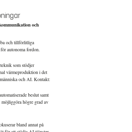
pningar
, kommunikation och
a och tillförlitliga
g för autonoma fordon.
h teknik som stödjer
nal värmeproduktion i det
n människa och AI. Kontakt:
 automatiserade beslut samt
h möjliggöra högre grad av
okuserar bland annat på
 för att stödja AI-tjänster.