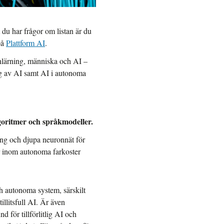
du har frågor om listan är du
på
Plattform AI
.
inlärning, människa och AI –
ng av AI samt AI i autonoma
goritmer och språkmodeller.
ing och djupa neuronnät för
r inom autonoma farkoster
ch autonoma system, särskilt
llitsfull AI. Är även
för tillförlitlig AI och