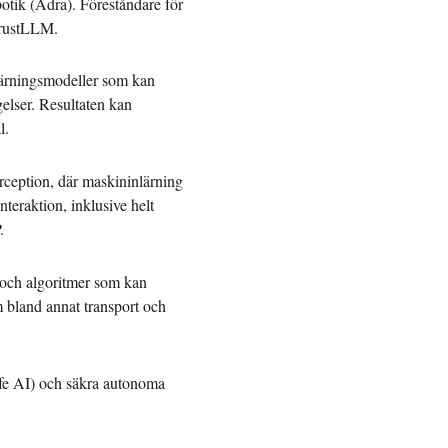
otik (Adra). Föreståndare för
TrustLLM.
nlärningsmodeller som kan
gelser. Resultaten kan
l.
rception, där maskininlärning
teraktion, inklusive helt
.
k och algoritmer som kan
m bland annat transport och
safe AI) och säkra autonoma