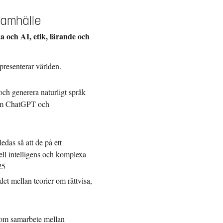
samhälle
 och AI, etik, lärande och
epresenterar världen.
och generera naturligt språk
 som ChatGPT och
edas så att de på ett
ciell intelligens och komplexa
25
det mellan teorier om rättvisa,
 om samarbete mellan