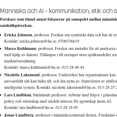
Människa och AI – kommunikation, etik och 
Forskare som bland annat fokuserar på samspelet mellan människa
samhällspåverkan.
Ericka Johnson
, professor. Forskar om syntetiskt data och hur de r
Kontakt: ericka.johnson@liu.se, 0706536619
Marco Kuhlmann
, professor. Forskar om metoder för att analysera 
med hjälp av datorer. Tillämpas i till exempel stora språkmodeller
maskinöversättning.
Kontakt: marco.kuhlmann@liu.se, 013-28 46 44
Nicolette Lakemond
, professor. Undersöker hur organisationer kan l
ansvarsfullt sätt kan bidra till, och dra nytta av, framväxten av artifi
intelligenta system. Kontakt: nicolette.lakemond@liu.se, 013-28 25 
Lars Lindblom
, biträdande professor. Arbetar med frågor i gränslan
policy och vetenskap med särskilt intresse för agentskap inom AI.
Kontakt: lars.lindblom@liu.se, 013-28 18 05
Jonas Lundberg
, professor i människocentrerad design. Forskning