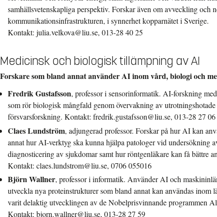
samhällsvetenskapliga perspektiv. Forskar även om avveckling och 
kommunikationsinfrastrukturen, i synnerhet kopparnätet i Sverige.
Kontakt: julia.velkova@liu.se, 013-28 40 25
Medicinsk och biologisk tillämpning av AI
Forskare som bland annat använder AI inom vård, biologi och me
Fredrik Gustafsson
, professor i sensorinformatik. AI-forskning m
som rör biologisk mångfald genom övervakning av utrotningshotade 
försvarsforskning. Kontakt: fredrik.gustafsson@liu.se, 013-28 27 06
Claes Lundström
, adjungerad professor. Forskar på hur AI kan a
annat hur AI-verktyg ska kunna hjälpa patologer vid undersökning 
diagnosticering av sjukdomar samt hur röntgenläkare kan få bättre an
Kontakt: claes.lundstrom@liu.se, 0706 055016
Björn Wallner
, professor i informatik. Använder AI och maskininlä
utveckla nya proteinstrukturer som bland annat kan användas inom l
varit delaktig utvecklingen av de Nobelprisvinnande programmen Al
Kontakt: bjorn.wallner@liu.se, 013-28 27 59