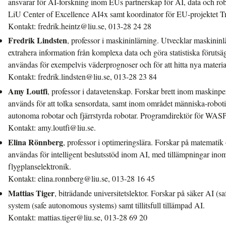
ansvarar för AI-forskning inom EUs partnerskap för AI, data och rob
LiU Center of Excellence AI4x samt koordinator för EU-projektet 
Kontakt: fredrik.heintz@liu.se, 013-28 24 28
Fredrik Lindsten
, professor i maskininlärning. Utvecklar maskini
extrahera information från komplexa data och göra statistiska förutsä
användas för exempelvis väderprognoser och för att hitta nya materia
Kontakt: fredrik.lindsten@liu.se, 013-28 23 84
Amy Loutfi
, professor i datavetenskap. Forskar brett inom maskinpe
används för att tolka sensordata, samt inom området människa-robotin
autonoma robotar och fjärrstyrda robotar. Programdirektör för WASP
Kontakt: amy.loutfi@liu.se.
Elina Rönnberg
, professor i optimeringslära. Forskar på matemati
användas för intelligent beslutsstöd inom AI, med tillämpningar ino
flygplanselektronik.
Kontakt: elina.ronnberg@liu.se, 013-28 16 45
Mattias Tiger
, biträdande universitetslektor. Forskar på säker AI (
system (safe autonomous systems) samt tillitsfull tillämpad AI.
Kontakt: mattias.tiger@liu.se, 013-28 69 20