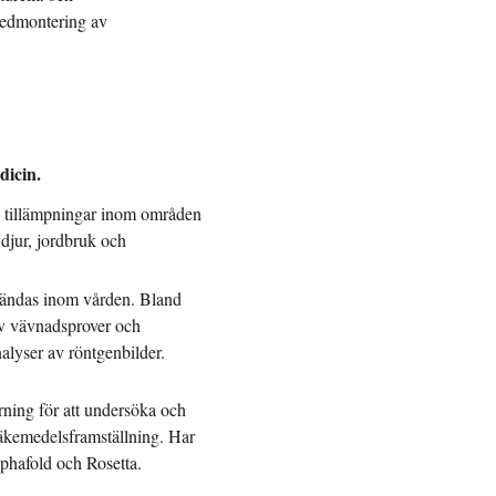
nedmontering av
dicin.
ed tillämpningar inom områden
djur, jordbruk och
nvändas inom vården. Bland
av vävnadsprover och
alyser av röntgenbilder.
rning för att undersöka och
äkemedelsframställning. Har
phafold och Rosetta.