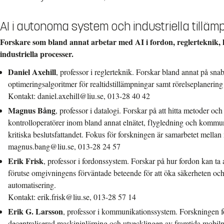
AI i autonoma system och industriella tilläm
Forskare som bland annat arbetar med AI i fordon, reglerteknik
industriella processer.
Daniel Axehill
, professor i reglerteknik. Forskar bland annat på snabb
optimeringsalgoritmer för realtidstillämpningar samt rörelseplanerin
Kontakt: daniel.axehill@liu.se, 013-28 40 42
Magnus Bång
, professor i datalogi. Forskar på att hitta metoder oc
kontrolloperatörer inom bland annat elnätet, flygledning och kommu
kritiska beslutsfattandet. Fokus för forskningen är samarbetet mella
magnus.bang@liu.se, 013-28 24 57
Erik Frisk
, professor i fordonssystem. Forskar på hur fordon kan ta
förutse omgivningens förväntade beteende för att öka säkerheten oc
automatisering.
Kontakt: erik.frisk@liu.se, 013-28 57 14
Erik G. Larsson
, professor i kommunikationssystem. Forskningen f
decentraliserad maskininlärning och utvecklingen av framtida mobilnät